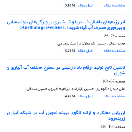
مشاهده مقاله
اصل مقاله
5.18 M
اثر رژیم‌های تلفیقی آب دریا و آب شهری بر ویژگی‌های بیوشیمیایی
و بهره‌وری مصرف آب گیاه شوید (Anethum graveolens L)
صفحه
73-86
صابر جمالی، حسین شریفان، فراست سجادی
مشاهده مقاله
اصل مقاله
5.78 M
تخمین تابع تولید ارقام بادام‌‌زمینی در سطوح مختلف آب آبیاری و
شوری
صفحه
87-104
علی عبدزاد گوهری، حسین بابازاده، ابراهیم امیری، حسین صدقی
مشاهده مقاله
اصل مقاله
4.47 M
ارزیابی عملکرد و ارائه الگوی بهینه تحویل آب در شبکه آبیاری
زرینه‌رود
صفحه
105-120