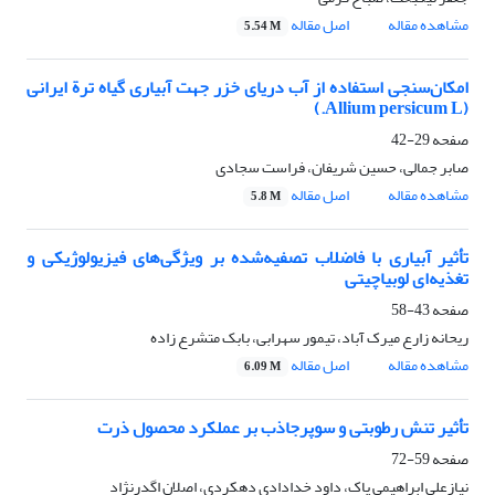
مشاهده مقاله
اصل مقاله
5.54 M
امکان‌سنجی استفاده از آب دریای خزر جهت آبیاری گیاه ترة ایرانی
(Allium persicum L.)
صفحه
29-42
صابر جمالی، حسین شریفان، فراست سجادی
مشاهده مقاله
اصل مقاله
5.8 M
تأثیر آبیاری با فاضلاب تصفیه‌شده بر ویژگی‌های فیزیولوژیکی و
تغذیه‌ای لوبیاچیتی
صفحه
43-58
ریحانه زارع میرک آباد، تیمور سهرابی، بابک متشرع زاده
مشاهده مقاله
اصل مقاله
6.09 M
تأثیر تنش رطوبتی و سوپرجاذب بر عملکرد محصول ذرت
صفحه
59-72
نیازعلی ابراهیمی پاک، داود خدادادی دهکردی، اصلان اگدرنژاد