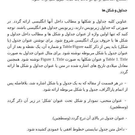
جداول و شکل­ ها
عناوین کلیه جداول و شکل­ها و مطالب داخل آن­ها انگلیسی ارائه گردد. در
صورتی که جداول زیرنویس دارند، زیرنویس جداول هم انگلیسی باشند. توجه
کنید که تنها اولین واژه از عنوان جداول و شکل ها و مطالب داخل جداول و
شکل ها با حروف بزرگ انگلیسی شروع شود. برای نوشتن عنوان جدول (یا
شکل) باید پس از ذکر کلمه Table/Figure و شماره آن، یک نقطه و بعد از آن
عنوان جدول یا شکل مربوطه نوشته شود. برای مثال عنوان جداول به صورت
. Title و عنوان شکل­ها به صورت Figure
1
Table
1
. Title نوشته شود. همچنین
معادل میلادی تاریخ های اشاره شده در متن یا عنوان جداول و شکل­ ها ارائه
گردد.
- در هر قسمت از مقاله که به یک جدول و یا شکل اشاره شد، بلافاصله پس
از اتمام پاراگراف، جدول و یا شکل مربوطه ارائه شود.
-
عنوان منحنی، نمودار و شکل­ تحت عنوان 'شکل' در زیر آن ذکر گردد
(وسط­چین).
-
عنوان جدول در بالای آن درج گردد (وسط­چین).
-
داخل متن جدول نبایستی خطوط افقی یا عمودی کشیده شود.