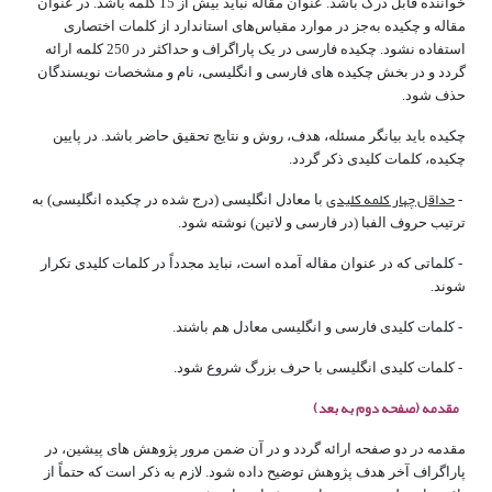
خواننده قابل درک باشد. عنوان مقاله نباید بیش از 15 کلمه باشد. در عنوان
مقاله و چکیده به‌جز در موارد مقیاس‌های استاندارد از کلمات اختصاری
استفاده نشود. چکیده فارسی در یک پاراگراف و حداکثر در 250 کلمه ارائه
گردد و در بخش چکیده­ های فارسی و انگلیسی، نام و مشخصات نویسندگان
حذف شود.
چکیده باید بیان­گر مسئله، هدف، روش و نتایج تحقیق حاضر باشد. در پایین
چکیده، کلمات کلیدی ذکر گردد.
حداقل چهار کلمه کلیدی
-
با معادل انگلیسی (درج شده در چکیده انگلیسی) به
ترتیب حروف الفبا (در فارسی و لاتین) نوشته شود.
- کلماتی که در عنوان مقاله آمده است، نباید مجدداً در کلمات کلیدی تکرار
شوند.
- کلمات کلیدی فارسی و انگلیسی معادل هم باشند.
- کلمات کلیدی انگلیسی با حرف بزرگ شروع شود.
مقدمه (صفحه دوم به بعد)
مقدمه در دو صفحه ارائه گردد و در آن ضمن مرور پژوهش­ های پیشین، در
پاراگراف آخر هدف پژوهش توضیح داده شود. لازم به ذکر است که حتماً از