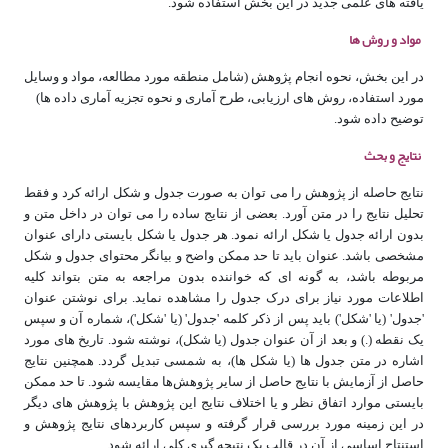
یافته های علمی جدید در این بخش استفاده شود.
مواد و روش­ ها
در این بخش، نحوه انجام پژوهش (شامل منطقه مورد مطالعه، مواد و وسایل
مورد استفاده، روش ­های ارزیابی، طرح آماری و نحوه تجزیه آماری داده ­ها)
توضیح داده شود.
نتایج و بحث
نتایج حاصله از پژوهش را می ­توان به صورت جدول و شکل ارائه کرد و فقط
تحلیل نتایج را در متن آورد. بعضی از نتایج ساده را می ­توان در داخل متن و
بدون ارائه جدول یا شکل ارائه نمود. هر جدول یا شکل بایستی دارای عنوان
مشخصی باشد. عنوان باید تا حد ممکن واضح و بیان­گر محتوای جدول و شکل
مربوطه باشد، به گونه­ ای که خواننده بدون مراجعه به متن بتواند کلیه
اطلاعات مورد نیاز برای درک جدول را مشاهده نماید. برای نوشتن عنوان
'جدول' (یا 'شکل') باید پس از ذکر کلمه 'جدول' (یا 'شکل')، شماره آن و سپس
یک نقطه (.) و بعد از آن عنوان جدول (یا شکل)، نوشته شود. تاریخ­ های مورد
اشاره در متن جدول ­ها (یا شکل­ ها)، به شمسی تبدیل گردد. همچنین نتایج
حاصل از آزمایش با نتایج حاصل از سایر پژوهش‌ها مقایسه شود. تا حد ممکن
بایستی موارد اتفاق نظر و یا اختلاف نتایج این پژوهش با پژوهش ­های دیگر
در این زمینه مورد بررسی قرار گرفته و سپس کاربردهای نتایج پژوهش و
استنتاج اساسی از آن در قالب یک نتیجه­ گیری کلی ارائه شود.