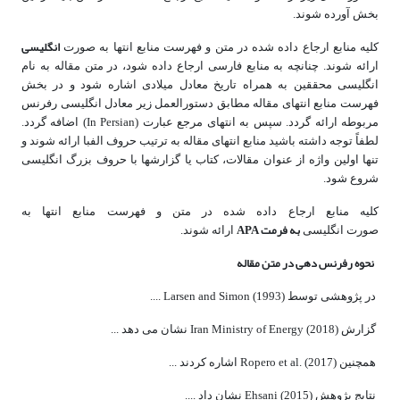
بخش آورده شوند.
انگلیسی
کلیه منابع ارجاع داده شده در متن و فهرست منابع انتها به صورت
ارائه شوند. چنانچه به منابع فارسی ارجاع داده شود، در متن مقاله به نام
انگلیسی محققین به همراه تاریخ معادل میلادی اشاره شود و در بخش
فهرست منابع انتهای مقاله مطابق دستورالعمل زیر معادل انگلیسی رفرنس
مربوطه ارائه گردد. سپس به انتهای مرجع عبارت (In Persian) اضافه گردد.
لطفاً توجه داشته باشید منابع انتهای مقاله به ترتیب حروف الفبا ارائه شوند و
تنها اولین واژه از عنوان مقالات، کتاب یا گزارش­ها با حروف بزرگ انگلیسی
شروع شود.
کلیه منابع ارجاع داده شده در متن و فهرست منابع انتها به
به فرمت APA
صورت انگلیسی
ارائه شوند.
نحوه رفرنس دهی در متن مقاله
در پژوهشی توسط (Larsen and Simon (
1993
....
گزارش (Iran Ministry of Energy (
2018
نشان می ­دهد ...
همچنین (Ropero et al. (
2017
اشاره کردند ...
نتایج پژوهش (
2015
) Ehsani نشان داد ....