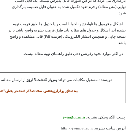
بارگذاری می گردد که در این صورت قابل پذیرش نیست. یک فایل اصلی
نهایی (متن مقاله) و فرم تعهد تکمیل شده به عنوان فایل ضمیمه بارگذاری
شود.
- اشکال و فرمول ها ناواضح و ناخوانا است و یا جدول ها طبق فرمت تهیه
نشده اند. اشکال و جدول های مقاله باید طبق فرمت نشریه واضح باشد تا در
نسخه چاپی و همچنین انتشار الکترونیکی (فرمت Pdf) قابل مشاهده و واضح
باشد.
- در اکثر موارد نحوه رفرنس دهی طبق راهنمای تهیه مقاله نیست.
پس از گذشت 15روز
نویسنده مسئول مکاتبات می تواند
از ارسال مقاله، 
به منظور برقراری تماس، ساعات ذکر شده در بخش "تماس 
jwim@ut.ac.ir
پست الکترونیکی نشریه:
http://jwim.ut.ac.ir
آدرس سایت نشریه: