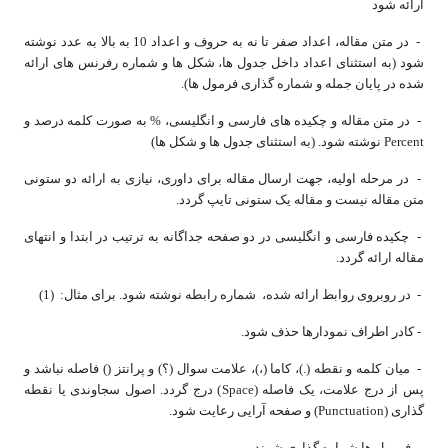
ارائه شود
- در متن مقاله، اعداد صفر تا نه به حروف و اعداد 10 به بالا به عدد نوشته
شود (به استثنای اعداد داخل جدول ­ها، شکل­ ها و شماره رفرنس­ های ارائه
شده در پایان جمله و شماره­ گذاری فرمول­ ها).
- در متن مقاله و چکیده های فارسی و انگلیسی، % به صورت کلمه درصد و
Percent نوشته شود. (به استثنای جدول ها و شکل ها)
- در مرحله اولیه، جهت ارسال مقاله برای داوری، نیازی به ارائه دو ستونی
متن مقاله نیست و مقاله یک ستونی تایپ گردد.
- چکیده فارسی و انگلیسی در دو صفحه جداگانه به ­ترتیب در ابتدا و انتهای
مقاله ارائه گردد.
- در روبروی روابط ارائه شده، شماره رابطه نوشته شود. برای مثال: (1)
- کادر اطراف نمودارها حذف شود.
- میان کلمه و نقطه (.)، کاما (،)، علامت سوال (؟) و پرانتز () فاصله نباشد و
پس از درج علامت، یک فاصله (Space) درج گردد. اصول سجاوندی یا نقطه
گذاری (Punctuation) و صفحه آرایی رعایت شود.
- فرمول ها شماره گذاری شوند.