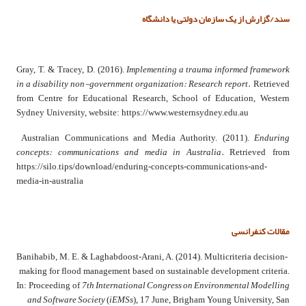
سند/گزارش از یک سازمان دولتی یا دانشگاه
Implementing a trauma informed framework
Gray, T. & Tracey, D. (
2016
).
in a disability non-government organization: Research report.
Retrieved
from Centre for Educational Research, School of Education, Western
Sydney University, website: https://www.westernsydney.edu.au
Enduring
Australian Communications and Media Authority. (
2011
).
concepts: communications and media in Australia.
Retrieved from
https://silo.tips/download/enduring-concepts-communications-and-
media-in-australia
مقالات کنفرانسی
Banihabib, M. E. & Laghabdoost-Arani, A. (
2014
). Multicriteria decision-
making for flood management based on sustainable development criteria.
7th
International Congress on
Environmental Modelling
In: Proceeding of
and Software Society
iEMSs
(
),
17
June, Brigham Young University, San