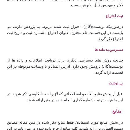
دکتر و مهندس قابل پذیرش نیست.
ثبت اختراع
درصورتی­که نویسنده­(گان)، اختراع ثبت شده مربوط به پژوهش دارند، می­
بایست در این قسمت نام مخترع، عنوان اختراع ، شماره ثبت و تاریخ ثبت
اختراع ذکر گردد.
دسترسی به داده ­ها
چنانچه روش­ های دسترسی دیگری برای دریافت اطلاعات و داده ­ها از
نویسنده­(گان) پژوهش وجود دارد، آدرس ایمیل و یا وبسایت مربوطه در این
قسمت ارائه گردد.
پی ­نوشت­
قبل از بخش منابع، لغات و اصطلاحاتی که لازم است انگلیسی ذکر شوند، در
این بخش به ترتیب شماره گذاری انجام شده در متن ارائه شوند.
منابع
در بخش 'منابع مورد استفاده'، فقط منابع ذکر شده در متن مقاله مطابق
دستورالعمل زیر ارائه شوند. کلیه منابع ارجاع داده شده در متن باید در این