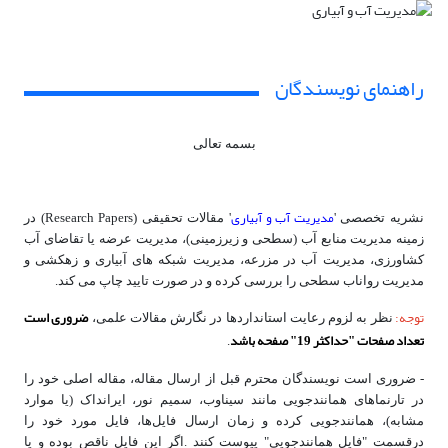
راهنمای نویسندگان
بسمه تعالی
مدیریت آب و آبیاری
نشریه تخصصی '
' مقالات تحقیقی (Research Papers) در
زمینه مدیریت منابع آب (سطحی و زیرزمینی)، مدیریت عرضه یا تقاضای آب
کشاورزی، مدیریت آب در مزرعه، مدیریت شبکه های آبیاری و زهکشی و
مدیریت رواناب سطحی را بررسی کرده و در صورت تایید چاپ می کند.
توجه:
ضروری است
نظر به لزوم رعایت استانداردها در نگارش مقالات علمی،
تعداد صفحات
حداکثر 19
صفحه باشد
.
"
"
- ضروری است نویسندگان محترم قبل از ارسال مقاله، مقاله اصلی خود را
در تارنماهای همانندجویی مانند سیناوب، سمیم نور، ایرانداک (یا موارد
مشابه)، همانندجویی کرده و زمان ارسال فایل­‌ها، فایل مورد خود را
درقسمت "فایل همانندجویی" پیوست کنند .اگر این فایل ناقص بوده و یا