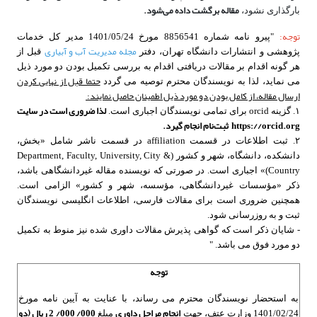
مقاله برگشت داده می­‌شود.
بارگذاری نشود،
توجه:
"پیرو نامه شماره 8856541 مورخ 1401/05/24 مدیر کل خدمات
مجله مدیریت آب و آبیاری
پژوهشی و انتشارات دانشگاه تهران، دفتر
قبل از
هر گونه اقدام بر مقالات دریافتی اقدام به بررسی تکمیل بودن دو مورد ذیل
حتما قبل از نهایی کردن
می نماید، لذا به نویسندگان محترم توصیه می گردد
ارسال مقاله، از کامل بودن دو مورد ذیل اطمینان حاصل نمایند:
لذا ضروری است در سایت
۱. گزینه orcid برای تمامی نویسندگان اجباری است.
https://orcid.org ثبت‌نام انجام گیرد.
۲. ثبت اطلاعات در قسمت affiliation در قسمت ناشر شامل «بخش،
دانشکده، دانشگاه، شهر و کشور (Department, Faculty, University, City &
Country)» اجباری است. در صورتی که نویسنده مقاله غیردانشگاهی باشد،
ذکر «مؤسسات غیردانشگاهی، مؤسسه، شهر و کشور» الزامی است.
همچنین ضروری است برای مقالات فارسی، اطلاعات انگلیسی نویسندگان
ثبت و به روزرسانی شود.
- شایان ذکر است که گواهی پذیرش مقالات داوری شده نیز منوط به تکمیل
دو مورد فوق می باشد. "
توجه
به استحضار نویسندگان محترم می رساند، با عنایت به آیین نامه مورخ
انجام مراحل داوری
000/ 000/ 2 ریال (دو
1401/02/24 وزارت عتف، جهت
مبلغ