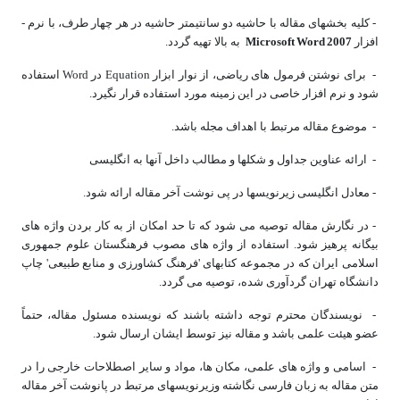
-
کلیه بخش­های مقاله با حاشیه دو سانتی­متر حاشیه در هر چهار طرف، با نرم ­
Microsoft Word
افزار
2007
به بالا تهیه گردد.
- برای نوشتن فرمول های ریاضی، از نوار ابزار Equation در Word استفاده
شود و نرم افزار خاصی در این زمینه مورد استفاده قرار نگیرد.
- موضوع مقاله مرتبط با اهداف مجله باشد.
- ارائه عناوین جداول و شکل­ها و مطالب داخل آن­ها به انگلیسی
- معادل انگلیسی زیرنویس­ها در پی نوشت آخر مقاله ارائه شود.
- در نگارش مقاله توصیه می ­شود که تا حد امکان از به­ کار بردن واژه­ های
بیگانه پرهیز شود. استفاده از واژه ­های مصوب فرهنگستان علوم جمهوری
اسلامی ایران که در مجموعه کتاب­های 'فرهنگ کشاورزی و منابع طبیعی' چاپ
دانشگاه تهران گردآوری شده، توصیه می ­گردد.
- نویسندگان محترم توجه داشته باشند که نویسنده مسئول مقاله، حتماً
عضو هیئت علمی باشد و مقاله نیز توسط ایشان ارسال شود.
- اسامی و واژه ­های علمی، مکان ­ها، مواد و سایر اصطلاحات خارجی را در
متن مقاله به زبان فارسی نگاشته وزیرنویس­های مرتبط در پانوشت آخر مقاله