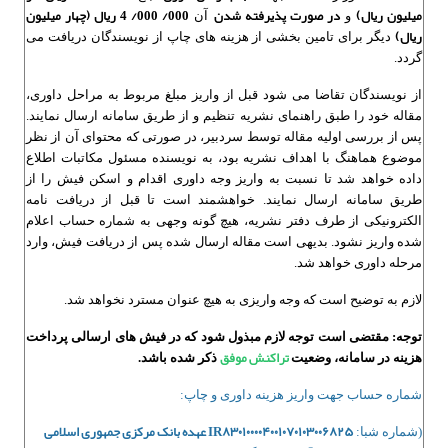
میلیون ریال)
در صورت پذیرفته شدن
000/ 000/ 4 ریال (چهار میلیون
و
آن
ریال)
دیگر برای تامین بخشی از هزینه های چاپ از نویسندگان دریافت می
گردد.
از نویسندگان تقاضا می شود قبل از واریز مبلغ مربوط به مراحل داوری،
مقاله خود را طبق راهنمای نشریه تنظیم و از طریق سامانه ارسال نمایند.
پس از بررسی اولیه مقاله توسط سردبیر، در صورتی که محتوای آن از نظر
موضوع هماهنگ با اهداف نشریه بود، به نویسنده مسئول مکاتبات اطلاع
داده خواهد شد تا نسبت به واریز وجه داوری اقدام و اسکن فیش را از
طریق سامانه ارسال نمایند. خواهشمند است تا قبل از دریافت نامه
الکترونیکی از طرف دفتر نشریه، هیچ گونه وجهی به شماره حساب اعلام
شده واریز نشود. بدیهی است مقاله ارسال شده پس از دریافت فیش، وارد
مرحله داوری خواهد شد.
لازم به توضیح است که وجه واریزی به هیچ عنوان مسترد نخواهد شد.
توجه: مقتضی است توجه لازم مبذول شود که در فیش های ارسالی پرداخت
تراکنش موفق
هزینه در سامانه، وضعیت
ذکر شده باشد.
شماره حساب جهت واریز هزینه داوری و چاپ:
IR۸۳۰۱۰۰۰۰۴۰۰۱۰۷۰۱۰۳۰۰۶۸۲۵‌‌‌‌‌‌‌
عهده بانک مرکزی جمهوری اسلامی
(شماره
شبا: