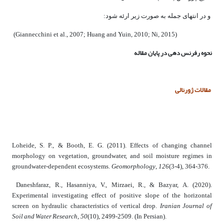
و در انتهای جمله به صورت زیر ارئه شود:
(Giannecchini et al.,
2007
; Huang and Yuin,
2010
; Ni,
2015
)
نحوه رفرنس ­دهی در پایان مقاله
مقالات ژورنالی
Loheide, S. P., & Booth, E. G. (
2011
). Effects of changing channel
morphology on vegetation, groundwater, and soil moisture regimes in
Geomorphology
126
groundwater-dependent ecosystems.
,
(3-4), 364-376.
Daneshfaraz, R., Hasanniya, V., Mirzaei, R., & Bazyar, A. (
2020
).
Experimental investigating effect of positive slope of the horizontal
Iranian Journal of
screen on hydraulic characteristics of vertical drop.
Soil and Water Research
50
,
(10), 2499-2509
. (In Persian).