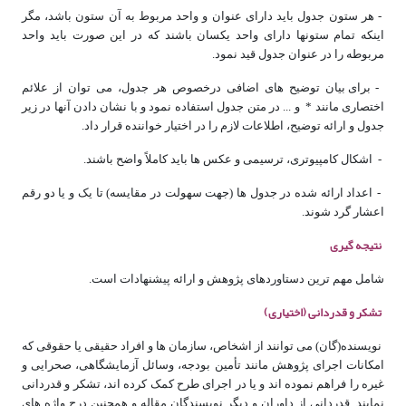
- هر ستون جدول باید دارای عنوان و واحد مربوط به آن ستون باشد، مگر
این­که تمام ستون­ها دارای واحد یکسان باشند که در این صورت باید واحد
مربوطه را در عنوان جدول قید نمود.
-
برای بیان توضیح­ های اضافی درخصوص هر جدول، می ­توان از علائم
اختصاری مانند * و ... در متن جدول استفاده نمود و با نشان دادن آن­ها در زیر
جدول و ارائه توضیح، اطلاعات لازم را در اختیار خواننده قرار داد.
-
اشکال کامپیوتری، ترسیمی و عکس ­ها باید کاملاً واضح باشند.
-
اعداد ارائه شده در جدول ­ها (جهت سهولت در مقایسه) تا یک و یا دو رقم
اعشار گرد شوند.
نتیجه گیری
شامل مهم ترین دستاوردهای پژوهش و ارائه پیشنهادات است.
تشکر و قدردانی (اختیاری)
نویسنده(گان) می­ توانند از اشخاص، سازمان­ ها و افراد حقیقی یا حقوقی که
امکانات اجرای پژوهش مانند تأمین بودجه، وسائل آزمایشگاهی، صحرایی و
غیره را فراهم نموده ­اند و یا در اجرای طرح کمک کرده ­اند، تشکر و قدردانی
نمایند. قدردانی از داوران و دیگر نویسندگان مقاله و همچنین درج واژه ­های