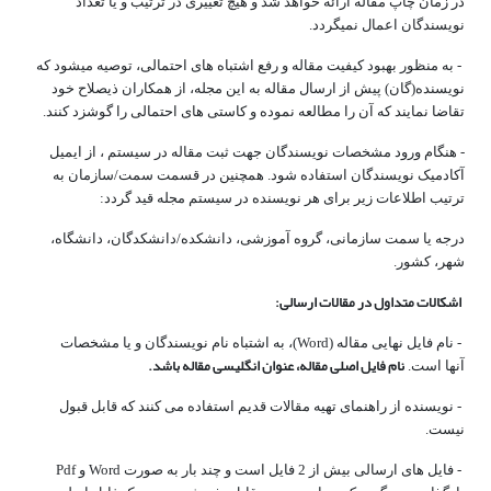
در زمان چاپ مقاله ارائه خواهد شد و هیچ تغییری در ترتیب و یا تعداد
نویسندگان اعمال نمی­گردد.
- به منظور بهبود کیفیت مقاله و رفع اشتباه­ های احتمالی، توصیه می­­شود که
نویسنده(گان) پیش از ارسال مقاله به این مجله، از همکاران ذیصلاح خود
تقاضا نمایند که آن را مطالعه نموده و کاستی ­های احتمالی را گوشزد کنند.
- هنگام ورود مشخصات نویسندگان جهت ثبت مقاله در سیستم ، از ایمیل
آکادمیک نویسندگان استفاده شود. همچنین در قسمت سمت/سازمان به
ترتیب اطلاعات زیر برای هر نویسنده در سیستم مجله قید گردد:
درجه یا سمت سازمانی، گروه آموزشی، دانشکده/دانشکدگان، دانشگاه،
شهر، کشور.
اشکالات متداول در مقالات ارسالی:
- نام فایل نهایی مقاله (Word)، به اشتباه نام نویسندگان و یا مشخصات
نام فایل اصلی مقاله، عنوان انگلیسی مقاله باشد.
آنها است.
- نویسنده از راهنمای تهیه مقالات قدیم استفاده می کنند که قابل قبول
نیست.
- فایل های ارسالی بیش از 2 فایل است و چند بار به صورت Word و Pdf