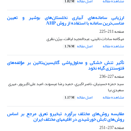
مشاهده مقاله
اصل مقاله
1.82 M
ارزیابی سامانه‌های‌ آبیاری نخلستان‌های بوشهر و تعیین
مناسب‌ترین سامانه با استفاده از روش AHP
صفحه
211-225
مهکامه سادات نائینی، عبدالمجید لیاقت، بیژن نظری
مشاهده مقاله
اصل مقاله
1.76 M
تأثیر تنش خشکی و محلول‌پاشی گلایسین‌بتائین بر مؤلفه‌های
فتوسنتزی گیاه نخود
صفحه
227-236
سید حمزه حسینیان، ناصر اکبری، حمید رضا عیسوند، امید علی اکبرپور، مهری
سعیدی نیا
مشاهده مقاله
اصل مقاله
1.17 M
مقایسه روش‌های مختلف برآورد تبخیرو تعرق مرجع بر اساس
روش‌های تابش خورشیدی در اقلیمهای مختلف ایران
صفحه
237-251