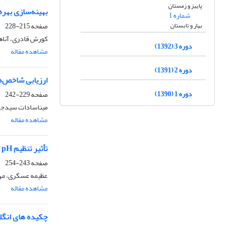
پاییز و زمستان
بهینه‌سازی بهره‌بردا
شماره 1
بهار و تابستان
صفحه
215-228
کورش قادری، آناهیت
دوره 3 (1392)
مشاهده مقاله
دوره 2 (1391)
ارزیابی شاخص‌ه
دوره 1 (1390)
صفحه
229-242
میناسادات سیدجو
مشاهده مقاله
تأثیر تنظیم pH و کلرزنی بر خصوصیات آب و پساب به‌منظور جلوگیری از گرفتگی قطره‌چکان‌ها
صفحه
243-254
عظیمه عسگری، مهد
مشاهده مقاله
چکیده های انگ