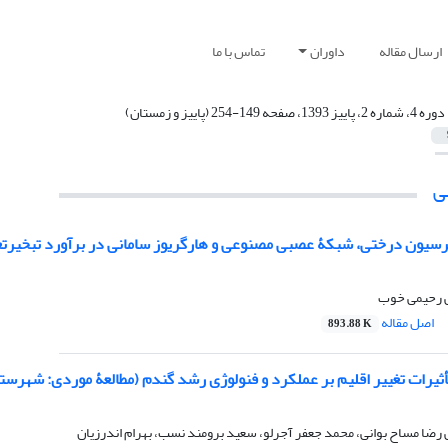
ارسال مقاله
داوران
تماس با ما
دوره 4، شماره 2، پاییز 1393، صفحه 149-254 (پاییز و زمستان)
ی
سیون درختی، شبکۀ عصبی مصنوعی و هارگریوز سامانی در برآورد تبخیر
ی رحیمی خوب
اصل مقاله
893.88 K
ثیرات تغییر اقلیم بر عملکرد و فنولوژی رشد گندم (مطالعۀ موردی: شهرستا
رضا مساح بوانی، محمد جعفر آجرلو، سعید برومند نسب، بهرام اندرزیان