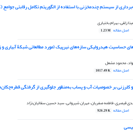
ری از سیستم چندمخزنی با استفاده از الگوریتم تکامل رقابتی جوامع (SCE) (مطالعۀ موردی: حوضۀ کرخه)
ا زلقی، بهرام بختیاری
اصل مقاله
1.23 M
ای حساسیت هیدرولیکی سازه‌های نیرپیک (مورد مطالعاتی شبکۀ آبیاری 
اد، محمود مشعل
اصل مقاله
1017.49 K
ی قیصری، فاطمه صفریان، مهران شیروانی، سید حسین سقائیان‌نژاد
اصل مقاله
926.29 K
لیسی