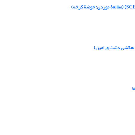
و زهکشی دشت ورامین)