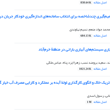
اصل مقاله
838.64 K
م‌گیری چندشاخصه برای انتخاب سامانه‌های اندازه‌گیری خودکار جریان در 
محمد جواد منعم، نسیم نهاوندی
اصل مقاله
684.13 K
اری سیستم‌های آبیاری بارانی در منطقۀ خرم‌آباد
د، سعید برومند نسب، زهرا ایزد پناه، عباس ملکی
اصل مقاله
1021.24 K
اتریک خاک و الگوی کارگذاری لولة آبده بر عملکرد و کارایی مصرف آب خیار گل
انی، رسول اسدی
اصل مقاله
1 M