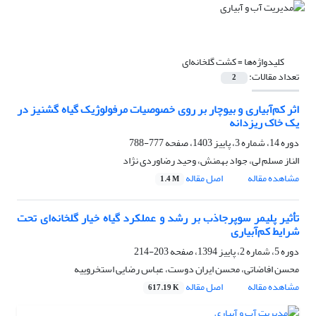
کلیدواژه‌ها =
کشت گلخانه‌ای
تعداد مقالات:
2
اثر کم‌آبیاری و بیوچار بر روی خصوصیات مرفولوژیک گیاه گشنیز در
یک خاک ریزدانه
دوره 14، شماره 3، پاییز 1403، صفحه
777-788
الناز مسلم لی، جواد بهمنش، وحید رضاوردی نژاد
مشاهده مقاله
اصل مقاله
1.4 M
تأثیر پلیمر سوپرجاذب بر رشد و عملکرد گیاه خیار گلخانه‌ای تحت
شرایط کم‌آبیاری
دوره 5، شماره 2، پاییز 1394، صفحه
203-214
محسن افاضاتی، محسن ایران دوست، عباس رضایی استخروییه
مشاهده مقاله
اصل مقاله
617.19 K