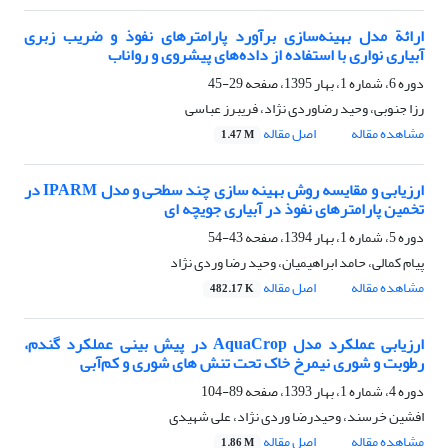
ارائة مدل بهینه‌سازی برآورد پارامترهای نفوذ و ضریب زبری
آبیاری نواری با استفاده از داده‌های پیشروی و رواناب
دوره 6، شماره 1، بهار 1395، صفحه
29-45
رزا جنوبی، وحید رضاوردی نژاد، فریبرز عباسی
مشاهده مقاله
اصل مقاله
1.47 M
ارزیابی و مقایسه روش بهینه سازی چند سطحی و مدل IPARM در
تخمین پارامترهای نفوذ در آبیاری جویچه ای
دوره 5، شماره 1، بهار 1394، صفحه
43-54
پیام کمالی، حامد ابراهیمیان، وحید رضا وردی نژاد
مشاهده مقاله
اصل مقاله
482.17 K
ارزیابی عملکرد مدل AquaCrop در پیش بینی عملکرد گندم،
رطوبت و شوری نیمرخ خاک تحت تنش های شوری و کم‌آبی
دوره 4، شماره 1، بهار 1393، صفحه
89-104
افشین خرسند، وحیدرضا وردی نژاد، علی شهیدی
مشاهده مقاله
اصل مقاله
1.86 M