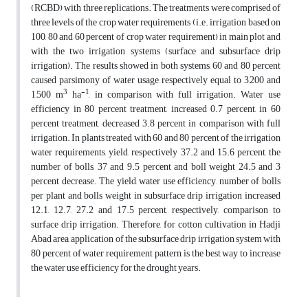
(RCBD) with three replications. The treatments were comprised of
three levels of the crop water requirements (i.e. irrigation based on
100, 80 and 60 percent of crop water requirement) in main plot and
with the two irrigation systems (surface and subsurface drip
irrigation). The results showed in both systems, 60 and 80 percent
caused parsimony of water usage, respectively equal to 3,200 and
3
-1
1,500 m
ha
, in comparison with full irrigation. Water use
efficiency in 80 percent treatment, increased 0.7 percent, in 60
percent treatment, decreased 3.8 percent in comparison with full
irrigation. In plants treated with 60 and 80 percent of the irrigation
water requirements, yield, respectively 37.2 and 15.6 percent, the
number of bolls, 37 and 9.5 percent and boll weight 24.5 and 3
percent decrease. The yield, water use efficiency, number of bolls
per plant and bolls weight in subsurface drip irrigation increased
12.1, 12.7, 27.2 and 17.5 percent, respectively, comparison to
surface drip irrigation. Therefore, for cotton cultivation in Hadji
Abad area, application of the subsurface drip irrigation system with
80 percent of water requirement pattern is the best way to increase
the water use efficiency for the drought years.