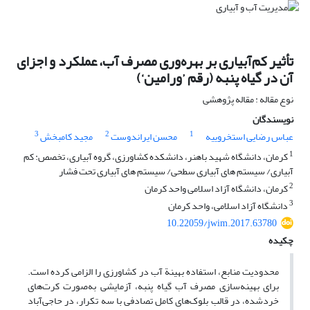
تأثیر کم‌آبیاری بر بهره‌وری مصرف آب، عملکرد و اجزای
آن در گیاه پنبه (رقم ’ورامین‘)
نوع مقاله : مقاله پژوهشی
نویسندگان
3
2
1
عباس رضایی استخروییه
محسن ایراندوست
مجید کامبخش
1
کرمان، دانشگاه شهید باهنر، دانشکده کشاورزی، گروه آبیاری، تخصص: کم
آبیاری/ سیستم های آبیاری سطحی/ سیستم های آبیاری تحت فشار
2
کرمان، دانشگاه آزاد اسلامی واحد کرمان
3
دانشگاه آزاد اسلامی، واحد کرمان
10.22059/jwim.2017.63780
چکیده
محدودیت منابع، استفاده بهینة آب در کشاورزی را الزامی کرده است.
برای بهینه‌سازی مصرف آب گیاه پنبه، آزمایشی به‌صورت کرت‌های
خردشده، در قالب بلوک‌های کامل تصادفی با سه تکرار، در حاجی‌آباد