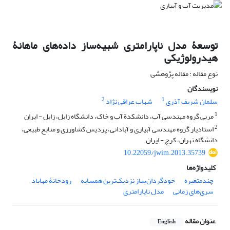
توسعۀ مدل ناپارامتری شبیه‌ساز داده‌های ماهانۀ
هیدرولوژیکی
نوع مقاله : مقاله پژوهشی
نویسندگان
2
1
سلمان شریف آذری
شهاب عراقی نژاد
1
مربی گروه مهندسی آب، دانشکدة آب و خاک، دانشگاه زابل، زابل - ایران
2
استادیار گروه مهندسی آبیاری و آبادانی، پردیس کشاورزی و منابع طبیعی،
دانشگاه تهران، کرج - ایران
10.22059/jwim.2013.35739
کلیدواژه‌ها
چندمتغیره
خودگردان‌ساز نزدیک‌ترین همسایه
رودخانۀ مهاباد
سری‌های زمانی
مدل ناپارامتری
عنوان مقاله
English