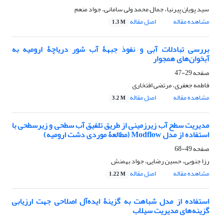
سید پویان پیرنیا، جمال محمد ولی سامانی، جواد منعم
مشاهده مقاله
اصل مقاله
1.3 M
بررسی تبادلات آبی و نفوذ جبهۀ آب شور دریاچۀ ارومیه به
آبخوان‌های همجوار
صفحه
29-47
فاطمه جعفری، مرتضی افتخاری
مشاهده مقاله
اصل مقاله
3.2 M
مدیریت سطح آب زیرزمینی از طریق تلفیق آب سطحی و زیر‌سطحی با
استفاده از مدل Modflow (مطالعۀ موردی دشت ارومیه)
صفحه
49-68
رزا جنوبی، حسین رضایی، جواد بهمنش
مشاهده مقاله
اصل مقاله
1.22 M
استفاده از مدل شباهت به گزینۀ ایده‌آل اصلاحی جهت ارزیابی
گزینه‌های مدیریت سیلاب