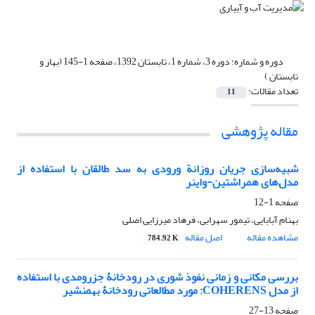
دوره و شماره:
دوره 3، شماره 1، تابستان 1392، صفحه 1-145 (بهار و
تابستان )
تعداد مقالات:
11
مقاله پژوهشی
شبیه‌سازی جریان روزانة ورودی به سد طالقان با استفاده از
مدل‌های همراشتین-واینر
صفحه
1-12
بهنام آبابایی، تیمور سهرابی، فرهاد میرزایی اصلی
مشاهده مقاله
اصل مقاله
784.92 K
بررسی مکانی و زمانی نفوذ شوری در رودخانۀ جزر‌و‌مدی با استفاده
از مدل COHERENS: مورد مطالعاتی رودخانۀ بهمنشیر
صفحه
13-27