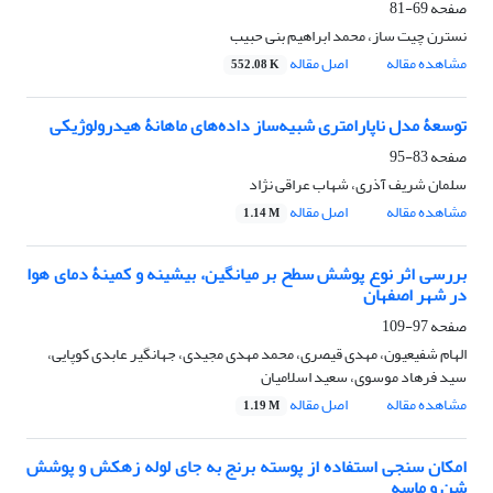
صفحه
69-81
نسترن چیت ساز، محمد ابراهیم بنی حبیب
مشاهده مقاله
اصل مقاله
552.08 K
توسعۀ مدل ناپارامتری شبیه‌ساز داده‌های ماهانۀ هیدرولوژیکی
صفحه
83-95
سلمان شریف آذری، شهاب عراقی نژاد
مشاهده مقاله
اصل مقاله
1.14 M
بررسی اثر نوع پوشش سطح بر میانگین، بیشینه و کمینۀ دمای هوا
در شهر اصفهان
صفحه
97-109
الهام شفیعیون، مهدی قیصری، محمد مهدی مجیدی، جهانگیر عابدی کوپایی،
سید فرهاد موسوی، سعید اسلامیان
مشاهده مقاله
اصل مقاله
1.19 M
امکان سنجی استفاده از پوسته برنج به جای لوله زهکش و پوشش
شن و ماسه