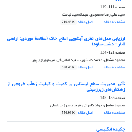
صفحه
111-119
سید علی رضا مسعودی، عبدالمجید لیاقت
مشاهده مقاله
اصل مقاله
716.45 K
ارزیابی مدل‌های نظری آبشویی املاح خاک (مطالعۀ موردی: اراضی
لابار - دشت ساوه)
صفحه
121-134
محمود مشعل، محمد دانشور، سعید امامی فی، مریم وراوی پور
مشاهده مقاله
اصل مقاله
568.45 K
تأثیر مدیریت سطح ایستابی بر کمیت و کیفیت زهآب خروجی از
زهکش‌های زیرزمینی
صفحه
135-145
محمود مشعل، جواد کامرانی، فرهاد میرزایی اصلی
مشاهده مقاله
اصل مقاله
550.93 K
چکیده انگلیسی