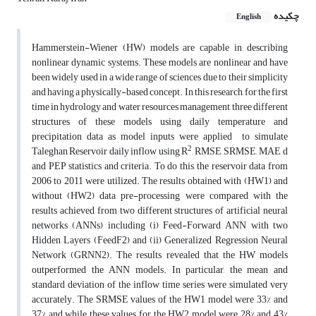
چکیده
English
Hammerstein-Wiener (HW) models are capable in describing
nonlinear dynamic systems. These models are nonlinear and have
been widely used in a wide range of sciences due to their simplicity
and having a physically-based concept. In this research, for the first
time in hydrology and water resources management, three different
structures of these models using daily temperature and
precipitation data as model inputs were applied to simulate
2
Taleghan Reservoir daily inflow using R
, RMSE, SRMSE, MAE, d
and PEP statistics and criteria. To do this, the reservoir data from
2006 to 2011 were utilized. The results obtained with (HW1) and
without (HW2) data pre-processing were compared with the
results achieved from two different structures of artificial neural
networks (ANNs) including (i) Feed-Forward ANN with two
Hidden Layers (FeedF2) and (ii) Generalized Regression Neural
Network (GRNN2). The results revealed that the HW models
outperformed the ANN models. In particular, the mean and
standard deviation of the inflow time series were simulated very
accurately. The SRMSE values of the HW1 model were 33% and
37% and while these values for the HW2 model were 28% and 43%