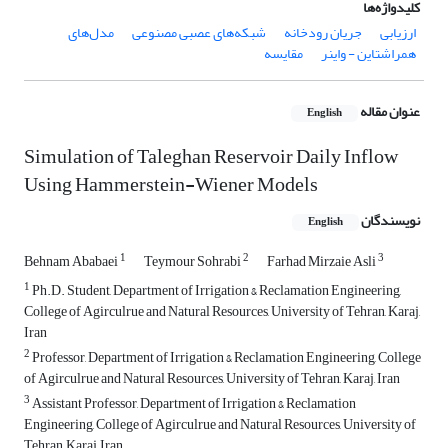
کلیدواژه‌ها
ارزیابی
جریان رودخانه
شبکه‌های عصبی مصنوعی
مدل‌های
همراشتاین - واینر
مقایسه
عنوان مقاله
English
Simulation of Taleghan Reservoir Daily Inflow
Using Hammerstein-Wiener Models
نویسندگان
English
1
2
3
Behnam Ababaei
Teymour Sohrabi
Farhad Mirzaie Asli
1
Ph.D. Student, Department of Irrigation & Reclamation Engineering,
College of Agirculrue and Natural Resources, University of Tehran, Karaj,
Iran
2
Professor, Department of Irrigation & Reclamation Engineering, College
of Agirculrue and Natural Resources, University of Tehran, Karaj, Iran
3
Assistant Professor, Department of Irrigation & Reclamation
Engineering, College of Agirculrue and Natural Resources, University of
Tehran, Karaj, Iran