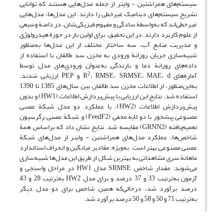
سیستم‌های همراشتین - واینر از جمله مدل‌هایی هستند که توانایی
تشریح سیستم‌های دینامیک غیرخطی را دارند. این مدل‌ها، مدل‌هایی
غیرخطی‌اند که به‌واسطة سادگی و مفهوم فیزیکی‌شان، در دامنة وسیعی
از علوم کاربرد دارند. در این تحقیق، برای اولین بار در حوزة هیدرولوژی
و مدیریت منابع آب، سه ساختار مختلف از این مدل‌ها به‌منظور
شبیه‌سازی جریان روزانة ورودی به مخزن سد طالقان با استفاده از
داده‌های روزانة دما و بارندگی به‌عنوان ورودی‌های مدل توسط
2
آماره‌های R
، RMSE، SRMSE، MAE، d و PEP ارزیابی شدند.
به‌این‌منظور، از اطلاعات مخزن سد طالقان بین سال‌های 1385 تا 1390
استفاده شد. نتایج این ارزیابی با پیش‌پردازش اطلاعات (HW1) و بدون
پیش‌پردازش اطلاعات (HW2)، با عملکرد دو مدل شبکة عصبی
مصنوعی پیشخور با دو لایة مخفی (FeedF2) و شبکة عصبی رگرسیون
تعمیم‌یافته (GRNN2) مقایسه شد. نتایج نشان داد که براساس همۀ
شاخص‌ها، عملکرد مدل‌های همراشتین - واینر از مدل‌های شبکة
عصبی مصنوعی بهتر است. به‌ویژه، مقادیر میانگین و انحراف استاندارد
ماهانة سری مشاهداتی به بهترین شکل از طریق این مدل‌ها شبیه‌سازی
می‌شوند. مقدار شاخص SRMSE مدل HW1 در مراحل واسنجی و
آزمون به‌ترتیب 33 و 37 درصد و برای مدل HW2 به‌ترتیب 28 و 43
درصد برآورد شد، در‌حالی‌که همین شاخص برای دو مدل دیگر
به‌ترتیب 71 و 50 و 58 و 50 درصد برآورد شد.