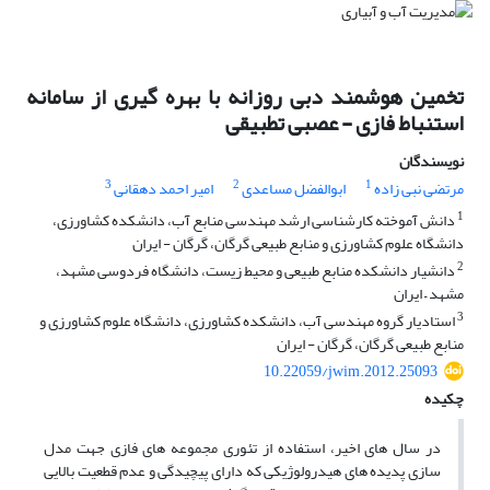
تخمین هوشمند دبی روزانه با بهره گیری از سامانه
استنباط فازی - عصبی تطبیقی
نویسندگان
3
2
1
مرتضی نبی زاده
ابوالفضل مساعدی
امیر احمد دهقانی
1
دانش آموخته کارشناسی ارشد مهندسی منابع آب، دانشکده کشاورزی،
دانشگاه علوم کشاورزی و منابع طبیعی گرگان، گرگان - ایران
2
دانشیار دانشکده منابع طبیعی و محیط زیست، دانشگاه فردوسی مشهد،
مشهد – ایران
3
استادیار گروه مهندسی آب، دانشکده کشاورزی، دانشگاه علوم کشاورزی و
منابع طبیعی گرگان، گرگان - ایران
10.22059/jwim.2012.25093
چکیده
در سال های اخیر، استفاده از تئوری مجموعه های فازی جهت مدل
سازی پدیده های هیدرولوژیکی که دارای پیچیدگی و عدم قطعیت بالایی