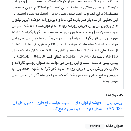
هستند، مورد توجه محققین قرار گرفته است. به همین دلیل، در این
پژوهش از مدلی مبتنی بر منطق فازی (سیستم استنتاج فازی - عصبی
تطبیقی4) برای انجام فرآیند پیش بینی جریان استفاده شده است. در
این تحقیق، از سه پارامتر بارندگی، دما و دبی روزانه حوضه آبریز لیقوان
چای برای پیش بینی جریان روزانه رودخانه لیقوان استفاده شد. سپس
جهت تعیین مدل های بهینه ورودی به سیستم ها، کرولوگرام داده ها
مورد بررسی قرار گرفت. نهایتاً جهت بررسی تأثیر دما در پیش بینی، این
فرآیند با تفکیک ماه ها، انجام شد. ارزیابی نتایج پیش بینی ها با استفاده
از معیارهای گوناگون از جمله معیار ناش - ساتکلیف نشان داد که مدل
ANFIS دقت بالا (979/0 = CNS) و خطای کمی (041/0 = RMSE) در
پیش بینی داشته است و این روش می تواند به عنوان روشی کارآمد و
دقیق در پیش بینی جریان رودخانه به کار گرفته شود. همچنین، با
بررسی نتایج نهایی مشخص شد که دما تنها در ماه آذر در پیش بینی
مؤثر بوده است.
کلیدواژه‌ها
پیش بینی
حوضه لیقوان چای
سیستم استنتاج فازی - عصبی تطبیقی
(ANFIS)
منطق فازی
مهندسی منابع آب
عنوان مقاله
English