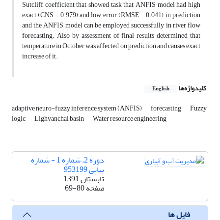
Sutcliff coefficient that showed task that ANFIS model had high
exact (CNS = 0.979) and low error (RMSE = 0.041) in prediction
and the ANFIS model can be employed successfully in river flow
forecasting. Also by assessment of final results determined that
temperature in October was affected on prediction and causes exact
increase of it.
کلیدواژه‌ها
English
adaptive neuro-fuzzy inference system (ANFIS)
forecasting
Fuzzy
logic
Lighvanchai basin
Water resource engineering
دوره 2، شماره 1 - شماره
پیاپی 953199
تابستان 1391
صفحه
69-80
فایل ها