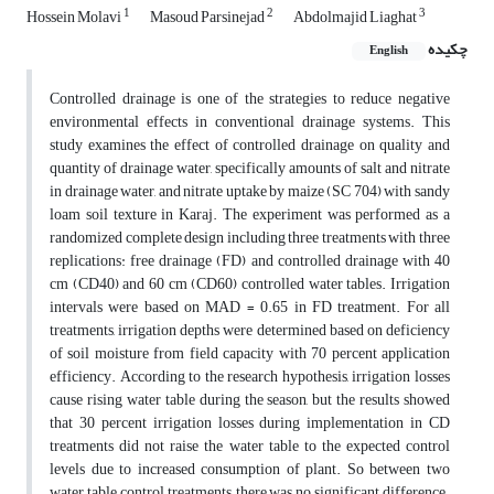
1
2
3
Hossein Molavi
Masoud Parsinejad
Abdolmajid Liaghat
چکیده
English
Controlled drainage is one of the strategies to reduce negative
environmental effects in conventional drainage systems. This
study examines the effect of controlled drainage on quality and
quantity of drainage water, specifically amounts of salt and nitrate
in drainage water, and nitrate uptake by maize (SC 704) with sandy
loam soil texture in Karaj. The experiment was performed as a
randomized complete design including three treatments with three
replications: free drainage (FD) and controlled drainage with 40
cm (CD40) and 60 cm (CD60) controlled water tables. Irrigation
intervals were based on MAD = 0.65 in FD treatment. For all
treatments, irrigation depths were determined based on deficiency
of soil moisture from field capacity with 70 percent application
efficiency. According to the research hypothesis, irrigation losses
cause rising water table during the season, but the results showed
that 30 percent irrigation losses during implementation in CD
treatments did not raise the water table to the expected control
levels due to increased consumption of plant. So between two
water table control treatments, there was no significant difference.