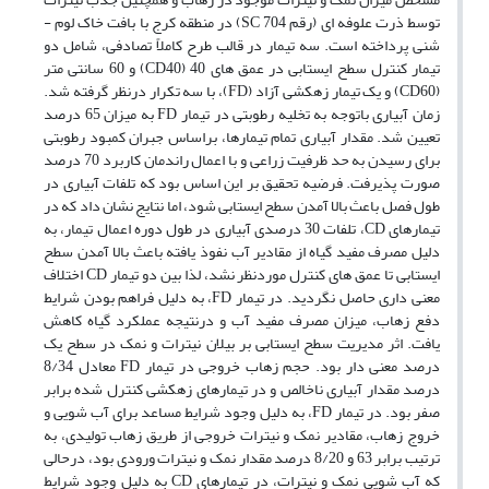
توسط ذرت علوفه ای (رقم SC 704) در منطقه کرج با بافت خاک لوم -
شنی پرداخته است. سه تیمار در قالب طرح کاملاً تصادفی، شامل دو
تیمار کنترل سطح ایستابی در عمق های 40 (CD40) و 60 سانتی متر
(CD60) و یک تیمار زهکشی آزاد (FD)، با سه تکرار درنظر گرفته شد.
زمان آبیاری باتوجه به تخلیه رطوبتی در تیمار FD به میزان 65 درصد
تعیین شد. مقدار آبیاری تمام تیمارها، براساس جبران کمبود رطوبتی
برای رسیدن به حد ظرفیت زراعی و با اعمال راندمان کاربرد 70 درصد
صورت پذیرفت. فرضیه تحقیق بر این اساس بود که تلفات آبیاری در
طول فصل باعث بالا آمدن سطح ایستابی شود، اما نتایج نشان داد که در
تیمارهای CD، تلفات 30 درصدی آبیاری در طول دوره اعمال تیمار، به
دلیل مصرف مفید گیاه از مقادیر آب نفوذ یافته باعث بالا آمدن سطح
ایستابی تا عمق های کنترل موردنظر نشد، لذا بین دو تیمار CD اختلاف
معنی داری حاصل نگردید. در تیمار FD، به دلیل فراهم بودن شرایط
دفع زهاب، میزان مصرف مفید آب و درنتیجه عملکرد گیاه کاهش
یافت. اثر مدیریت سطح ایستابی بر بیلان نیترات و نمک در سطح یک
درصد معنی دار بود. حجم زهاب خروجی در تیمار FD معادل 8/34
درصد مقدار آبیاری ناخالص و در تیمارهای زهکشی کنترل شده برابر
صفر بود. در تیمار FD، به دلیل وجود شرایط مساعد برای آب شویی و
خروج زهاب، مقادیر نمک و نیترات خروجی از طریق زهاب تولیدی، به
ترتیب برابر 63 و 8/20 درصد مقدار نمک و نیترات ورودی بود، درحالی
که آب شویی نمک و نیترات، در تیمارهای CD به دلیل وجود شرایط