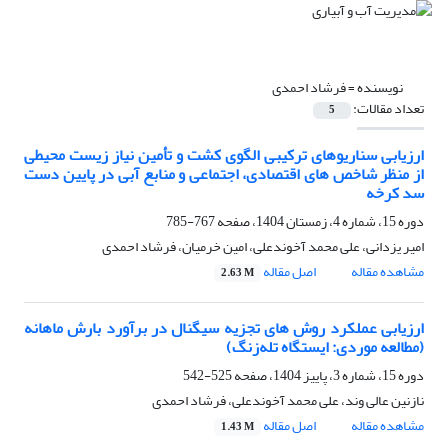
نویسنده =
فرشاد احمدی
تعداد مقالات:
5
ارزیابی سناریوهای ترکیبی الگوی کشت و تأمین نیاز زیست محیطی
از منظر شاخص های اقتصادی، اجتماعی و منابع آبی در پایین دست
سد کرخه
دوره 15، شماره 4، زمستان 1404، صفحه
767-785
امیر یزدانی، علی محمد آخوندعلی، امین خرمیان، فرشاد احمدی
مشاهده مقاله
اصل مقاله
2.63 M
ارزیابی عملکرد روش های تجزیه سیگنال در برآورد بارش ماهانه
(مطالعه موردی: ایستگاه تله‌زنگ)
دوره 15، شماره 3، پاییز 1404، صفحه
525-542
نازنین عالی وند، علی محمد آخوندعلی، فرشاد احمدی
مشاهده مقاله
اصل مقاله
1.43 M