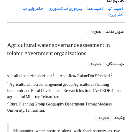
کلیدواژه‌ها
امنیت آب
امنیت غذا
بهره‌وری آب کشاورزی
حکمروایی آب
کشاورزی
عنوان مقاله
English
Agricultural water governance assesment in
related government organizations
نویسندگان
English
1
2
seid ali akbar azimi dezfuoli
AbdoReaz RukneDin Eftekhari
1
Agricultural macro management group, Agricultural Planning
Economic and Rural Development Research Institute (APERDRI), Jihad
agricutural Ministry, Tehran,Iran.
2
Rural Planning Group, Geography Department, Tarbiat Modares
University, Tehran,Iran.
چکیده
English
Maintaining water security along with food security, as two