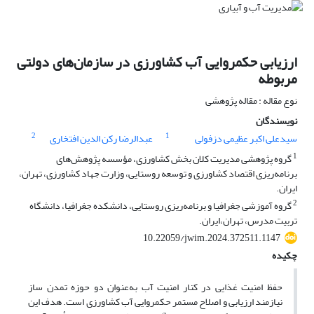
ارزیابی حکمروایی آب کشاورزی در سازمان‌های دولتی
مربوطه
نوع مقاله : مقاله پژوهشی
نویسندگان
2
1
سیدعلی اکبر عظیمی دزفولی
عبدالرضا رکن الدین افتخاری
1
گروه پژوهشی مدیریت کلان بخش کشاورزی، مؤسسه پژوهش‌های
برنامه‌ریزی اقتصاد کشاورزی و توسعه روستایی، وزارت جهاد کشاورزی، تهران،
ایران.
2
گروه آموزشی جغرافیا و برنامه‌ریزی روستایی، دانشکده جغرافیا، دانشگاه
تربیت مدرس، تهران،ایران.
10.22059/jwim.2024.372511.1147
چکیده
حفظ امنیت غذایی در کنار امنیت آب به‌عنوان دو حوزه تمدن ساز
نیازمند ارزیابی و اصلاح مستمر حکمروایی آب کشاورزی است. هدف این