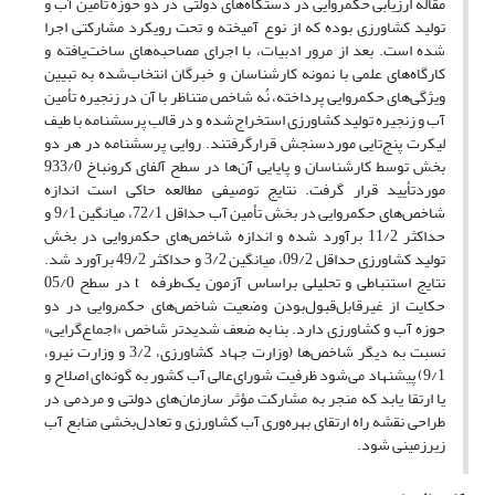
مقاله ارزیابی حکمروایی در دستگاه‌های دولتی در دو حوزه تأمین آب و
تولید کشاورزی بوده که از نوع آمیخته و تحت رویکرد مشارکتی اجرا
شده است. بعد از مرور ادبیات، با اجرای مصاحبه‌های ساخت‌یافته و
کارگاه‌های علمی با نمونه کارشناسان و خبرگان انتخاب‌شده به تبیین
ویژگی‌های حکمروایی پرداخته، نُه شاخص متناظر با آن در زنجیره تأمین
آب و زنجیره تولید کشاورزی استخراج‌شده و در قالب پرسشنامه با طیف
لیکرت پنج‌تایی موردسنجش قرارگرفتند. روایی پرسشنامه در هر دو
بخش توسط کارشناسان و پایایی آن‌ها در سطح آلفای کرونباخ 933/0
موردتأیید قرار گرفت. نتایج توصیفی مطالعه حاکی است اندازه
شاخص‌های حکمروایی در بخش تأمین آب حداقل 72/1، میانگین 9/1 و
حداکثر 11/2 برآورد شده و اندازه شاخص‌های حکمروایی در بخش
تولید کشاورزی حداقل 09/2، میانگین 3/2 و حداکثر 49/2 برآورد شد.
نتایج استنباطی و تحلیلی براساس آزمون یک‌طرفه t در سطح 05/0
حکایت از غیرقابل‌قبول‌بودن وضعیت شاخص‌های حکمروایی در دو
حوزه آب و کشاورزی دارد. بنا به ضعف شدیدتر شاخص «اجماع‌گرایی»
نسبت به دیگر شاخص‌ها (وزارت جهاد کشاورزی، 3/2 و وزارت نیرو،
9/1) پیشنهاد می‌شود ظرفیت شورای‌عالی آب کشور به گونه‌ای اصلاح و
یا ارتقا یابد که منجر به مشارکت مؤثر سازمان‌های دولتی و مردمی در
طراحی نقشه راه ارتقای بهره‌وری آب کشاورزی و تعادل‌بخشی منابع آب
زیرزمینی شود.