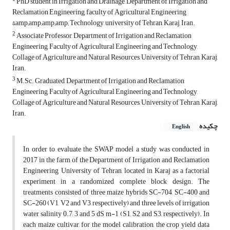
PhD student in Irrigation and Drainage, Department of Irrigation and
Reclamation Engineering, faculty of Agricultural Engineering
&amp;amp;amp;amp; Technology, university of Tehran, Karaj, Iran.
2
Associate Professor, Department of Irrigation and Reclamation
Engineering, Faculty of Agricultural Engineering and Technology,
Collage of Agriculture and Natural Resources, University of Tehran, Karaj,
Iran.
3
M.Sc. Graduated, Department of Irrigation and Reclamation
Engineering, Faculty of Agricultural Engineering and Technology,
Collage of Agriculture and Natural Resources, University of Tehran, Karaj,
Iran.
چکیده
English
In order to evaluate the SWAP model a study was conducted in
2017 in the farm of the Department of Irrigation and Reclamation
Engineering, University of Tehran, located in Karaj as a factorial
experiment in a randomized complete block design. The
treatments consisted of three maize hybrids SC-704, SC-400 and
SC-260 (V1, V2 and V3, respectively) and three levels of irrigation
water salinity 0.7, 3 and 5 dS m-1 (S1, S2 and S3, respectively). In
each maize cultivar, for the model calibration, the crop yield data