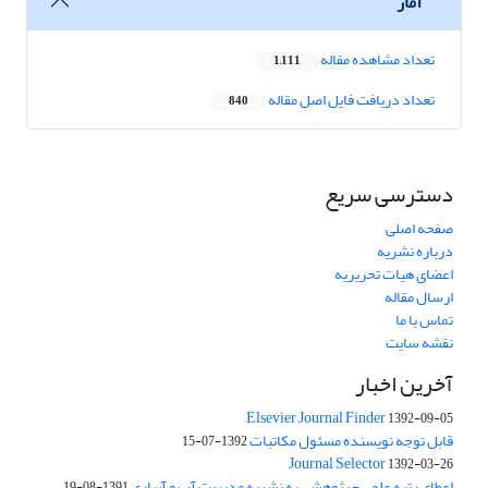
آمار
تعداد مشاهده مقاله
1,111
تعداد دریافت فایل اصل مقاله
840
دسترسی سریع
صفحه اصلی
درباره نشریه
اعضای هیات تحریریه
ارسال مقاله
تماس با ما
نقشه سایت
آخرین اخبار
Elsevier Journal Finder
1392-09-05
قابل توجه نویسنده مسئول مکاتبات
1392-07-15
Journal Selector
1392-03-26
اعطای رتبه علمی - پژوهشی به نشریه مدیریت آب و آبیاری
1391-08-19