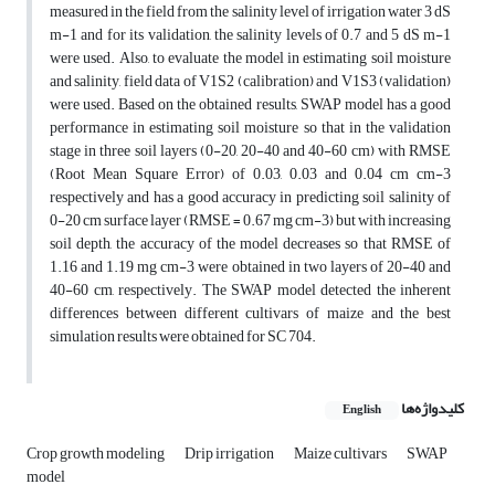
measured in the field from the salinity level of irrigation water 3 dS
m-1 and for its validation, the salinity levels of 0.7 and 5 dS m-1
were used. Also, to evaluate the model in estimating soil moisture
and salinity, field data of V1S2 (calibration) and V1S3 (validation)
were used. Based on the obtained results, SWAP model has a good
performance in estimating soil moisture so that in the validation
stage in three soil layers (0-20, 20-40 and 40-60 cm) with RMSE
(Root Mean Square Error) of 0.03, 0.03 and 0.04 cm cm-3
respectively and has a good accuracy in predicting soil salinity of
0-20 cm surface layer (RMSE = 0.67 mg cm-3) but with increasing
soil depth, the accuracy of the model decreases so that RMSE of
1.16 and 1.19 mg cm-3 were obtained in two layers of 20-40 and
40-60 cm, respectively. The SWAP model detected the inherent
differences between different cultivars of maize and the best
simulation results were obtained for SC 704.
کلیدواژه‌ها
English
Crop growth modeling
Drip irrigation
Maize cultivars
SWAP
model