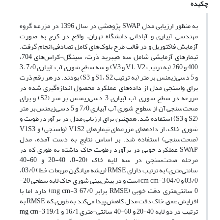
چکیده
به منظور ارزیابی مدل SWAP پژوهشی در سال 1396 در مزرعه گروه
مهندسی آبیاری و آبادانی دانشگاه تهران، واقع در کرج به صورت
آزمایش فاکتوریل و در قالب طرح بلوک‌های کامل تصادفی انجام گرفت.
تیمارهای آزمایشی شامل سه هیبرید ذرت، سینگل-کراس‌های 704،
400 و 260 (به ترتیب V1، V2 و V3) و سه سطح شوری آب آبیاری 7/0، 3
و 5 دسی‌زیمنس بر متر (به ترتیب S1، S2 و S3) بودند. در هر رقم ذرت
برای واسنجی مدل از داده‌های عملکرد محصول اندازه‌گیری شده در
مزرعه در سطح شوری آب آبیاری 3 دسی‌زیمنس بر متر (S2) و برای
صحت‌سنجی آن از سطوح شوری آب آبیاری 7/0 و 5 دسی‌زیمنس بر متر
(S2 و S3) استفاده شد. همچنین برای ارزیابی مدل در برآورد رطوبت و
شوری خاک، از داده‌های مزرعه‌ای تیمارهای V1S2 (واسنجی) و V1S3
(صحت‌سنجی) استفاده شد. بر اساس نتایج به دست آمده، مدل
SWAP عملکرد خوبی در برآورد رطوبت خاک داشته به طوری که در
مرحله صحت‌سنجی در سه لایه خاک (20-0، 40-20 و 60-40
سانتی‌متری) به ترتیب دارای RMSE (ریشه میانگین مربعات خطا) 03/0،
03/0 و 04/0 cm cm-3 است و در پیش‌بینی شوری خاک لایه سطحی 20-
0 سانتی‌متری دقت خوبی (RMSE برابر 67/0 mg cm-3) دارد اما با
افزایش عمق خاک دقت مدل کاهش پیدا می‌کند به طوری که RMSE به
ترتیب در دو لایه 40-20 و 60-40 سانتی-متری 16/1 و 19/1 mg cm-3