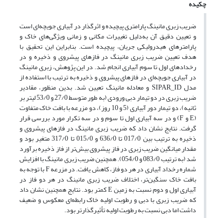
چکیده
ضریب زبری مانینگ پارامتری پیچیده و اثرگذار در آبیاری جویچه‌ای است
و تعیین دقیق آن به‌دلیل تغییرات مکانی و زمانی ویژگی‌های خاک و
پارامترهای هیدرولیکی جریان، پیچیده است. بنابراین این تحقیق با
هدف تعیین ضریب زبری مانینگ در فازهای پیشروی و ذخیره و در
رخدادهای اول تا سوم آبیاری انجام شد. در این پژوهش، زبری مانینگ
در آبیاری جویچه‌ای در فازهای پیشروی و ذخیره به ترتیب با استفاده از
مدل SIPAR_ID و معادله مانینگ تعیین شد. بدین منظور، مقادیر
ضریب زبری در دو تیمار دبی ورودی (به طور متوسط 27/0 و 53/0 لیتر بر
ثانیه)، دو تیمار دور آبیاری (5 و 10 روز)، دو مزرعه با بافت خاک متفاوت
(E و F) و در سه آبیاری اول تا سوم و در سه تکرار مورد بررسی قرار
گرفت. نتایج نشان داد که ضریب زبری مانینگ در فازهای پیشروی و
ذخیره به ترتیب بین 017/0 تا 636/0 و 015/0 تا 317/0 متغیر بود و
مقدار میانگین ضریب زبری در فاز پیشروی بیش‌تر از فاز ذخیره برآورد
شد (به ترتیب 083/0 و 054/0). همچنین ضریب زبری مانینگ با افزایش
شماره رخداد آبیاری در هر دو فاز، کاهش یافت. در مزرعه F با توجه به
بافت خاک سنگین‌تر، اختلاف ضریب زبری مانینگ در هر دو فاز در
آبیاری اول و دوم نسبت به زمین E کمتر بود. نتایج همچنین نشان داد
که ضریب زبری با دبی و رطوبت اولیه خاک رابطه‌ای معکوس و ضعیف
داشت اما دبی نسبت به رطوبت اولیه تأثیرگذارتر بود.