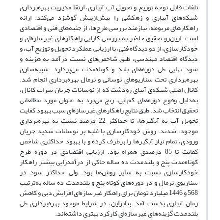
تلفات قابل توجه توزیع و تحویل آب آبیاری، ارتقا مدیریت بهره‌برداری
شبکه‌های آبیاری و زهکشی را بیش‌ازپیش گوشزد می‌کند. ارائه
راهکارهای مربوطه، نیازمند بررسی طرح‌ها، از جنبه‌های فنی و اقتصادی
است. ازین‌رو تحقیق حاضر به بررسی کارایی راهکارهای غیرسازه‌ای و
خودکارسازی، از دو دیدگاه فنی، با ارزیابی عملکرد تحویل و توزیع آب، و
دیدگاه اقتصاد مهندسی، طبق شاخص‌های نسبت درآمد به هزینه و
سود نهایی طی دوره‌های بلند و کوتاه‌مدت می‌پردازد. شبیه‌سازی
بهره‌برداری تحت سناریوهای نوسانی و نرمال بهره‌برداری انجام شد.
کانال اصلی شبکه‌ی آبیای رودشت که از نوسانات جریان سراب کانال،
به‌دلیل وقوع دوره‌های کم‌آبی، رنج می‌برد به عنوان مورد مطالعاتی
تحقیق انتخاب شد. طبق نتایج راهکار‌های غیرسازه‌ای سبب بهبود کفایت
تحویل آب به آبگیرها، تا حداکثر 22 درصد نسبت به بهره‌برداری
موجود، شدند. روش خودکارسازی با غلبه بر نوسانات شدید جریان
ورودی، تمام نیاز آبگیرها را برطرف کرده و با بهبود حداکثری شاخص
کفایت تا 85 درصدی همراه بود. ارزیابی اقتصادی در دوره طرح
کوتاه‌مدت پنج و بلندمدت ده ساله حاکی از درآمدزایی بیشتر راهکار
خودکارسازی نسبت به سایر روش‌ها بود. ولی حداکثر سود در
سناریوی نرمال و در دوره‌های کوتاه پنج و بلندمدت ده ساله به‌ترتیب
568 و 1446 میلیارد تومان برای راهکار غیرسازه‌ای افزایش دبی و کاهش
زمان آبیاری بدست آمد. بنابراین، در شرایط موجود بهره‌برداری طی
بلندمدت گزینه‌های غیرسازه‌ای کارکرد بهتری داشته‌اند.