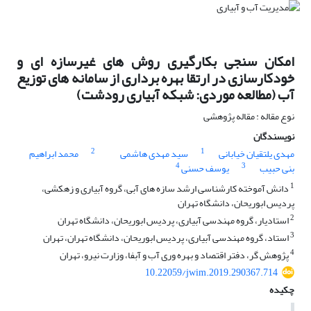
امکان سنجی بکارگیری روش های غیرسازه ای و
خودکارسازی در ارتقا بهره برداری از سامانه های توزیع
آب (مطالعه موردی: شبکه آبیاری رودشت)
نوع مقاله : مقاله پژوهشی
نویسندگان
2
1
مهدی یلتقیان خیابانی
سید مهدی هاشمی
محمد ابراهیم
4
3
بنی حبیب
یوسف حسنی
1
دانش آموخته کارشناسی ارشد سازه های آبی، گروه آبیاری و زهکشی،
پردیس ابوریحان، دانشگاه تهران
2
استادیار، گروه مهندسی آبیاری، پردیس ابوریحان، دانشگاه تهران
3
استاد، گروه مهندسی آبیاری، پردیس ابوریحان، دانشگاه تهران، تهران
4
پژوهش گر، دفتر اقتصاد و بهره وری آب و آبفا، وزارت نیرو، تهران
10.22059/jwim.2019.290367.714
چکیده