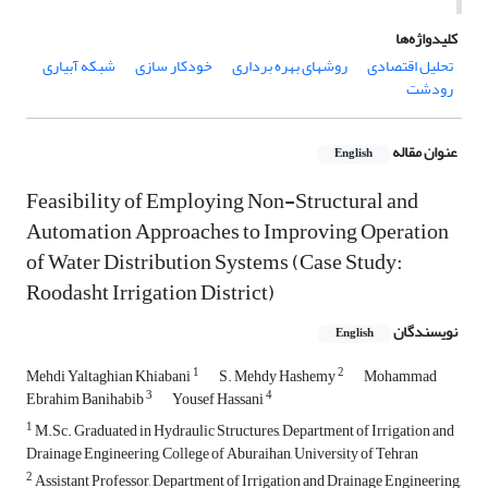
کلیدواژه‌ها
تحلیل اقتصادی
روشهای بهره برداری
خودکار سازی
شبکه آبیاری
رودشت
عنوان مقاله
English
Feasibility of Employing Non-Structural and
Automation Approaches to Improving Operation
of Water Distribution Systems (Case Study:
Roodasht Irrigation District)
نویسندگان
English
1
2
Mehdi Yaltaghian Khiabani
S. Mehdy Hashemy
Mohammad
3
4
Ebrahim Banihabib
Yousef Hassani
1
M.Sc. Graduated in Hydraulic Structures, Department of Irrigation and
Drainage Engineering, College of Aburaihan, University of Tehran
2
Assistant Professor, Department of Irrigation and Drainage Engineering,