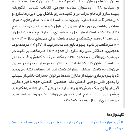
مخزن سدها در زمان سیلاب انجام شده است. در این تحقیق، سد کرخه
و سیلاب ۱۳۹۸ به‌عنوان مطالعه موردی انتخاب شدند. الگوریتم
بهینه‌سازی ازدحام ذرات برای کمینه‌سازی تفاضل بین دبی رهاسازی و
دبی مجاز (آستانه خسارت پایین‌دست) استفاده شد. متغیرهای تصمیم،
مقادیر رهاسازی روزانه از مخزن در طول دوره سیلابی بودند. نتایج
نشان داد که با استفاده از مدل بهینه‌سازی، مقدار تابع هدف (تفاضل از
دبی مجاز) به‌طور چشمگیری بهبود یافت. برای دبی‌های مجاز ۴۰۰، ۶۰۰ و
۸۰۰ مترمکعب بر ثانیه، بهبود تابع هدف به‌ترتیب ۱۱، ۱۷ و ۳۷ درصد بود.
همچنین، حداکثر دبی رهاسازی از حدود ۲۵۰۰ مترمکعب بر ثانیه در
بهره‌برداری واقعی، به حدود ۱۹۰۰ مترمکعب بر ثانیه کاهش یافت. تحلیل
حساسیت نشان داد که افزایش حداکثر حجم مجاز ذخیره در مخزن
می‌تواند به کاهش بیشتر خسارات کمک کند. این مطالعه نشان می‌دهد
که با بهره‌برداری بهینه از مخازن سدها می‌توان خسارات ناشی از سیلاب
را به‌طور قابل توجهی کاهش داد. همچنین، کاهش حجم ذخیره مخزن
قبل از وقوع پیک بارش‌ها و رهاسازی تدریجی آب از جمله راهکارهای
پیشنهادی است. نتایج این تحقیق می‌تواند به بهبود سیاست‌های
بهره‌برداری از مخازن سدها کمک کند.
کلیدواژه‌ها
الگوریتم ازدحام ذرات
بهره‌برداری بهینه مخزن
کنترل سیلاب
مدل
بهینه‌سازی