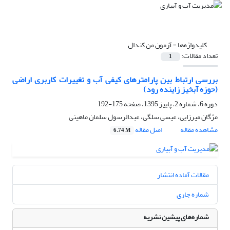
کلیدواژه‌ها =
آزمون من کندال
تعداد مقالات:
1
بررسی ارتباط بین پارامترهای کیفی آب و تغییرات کاربری اراضی
(حوزه آبخیز زاینده رود) ‏
دوره 6، شماره 2، پاییز 1395، صفحه
175-192
مژگان میرزایی، عیسی سلگی، عبدالرسول سلمان ماهینی
مشاهده مقاله
اصل مقاله
6.74 M
مقالات آماده انتشار
شماره جاری
شماره‌های پیشین نشریه