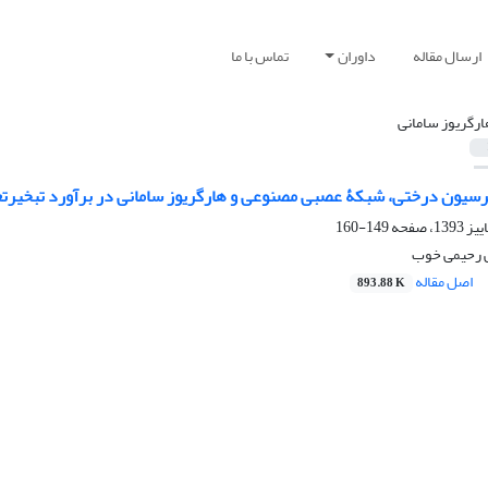
ارسال مقاله
داوران
تماس با ما
ارگریوز سامانی
سیون درختی، شبکۀ عصبی مصنوعی و هارگریوز سامانی در برآورد تبخیر
149-160
ی رحیمی خوب
اصل مقاله
893.88 K