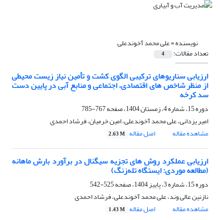
نویسنده =
علی محمد آخوندعلی
تعداد مقالات:
4
ارزیابی سناریوهای ترکیبی الگوی کشت و تأمین نیاز زیست محیطی
از منظر شاخص های اقتصادی، اجتماعی و منابع آبی در پایین دست
سد کرخه
دوره 15، شماره 4، زمستان 1404، صفحه
767-785
امیر یزدانی، علی محمد آخوندعلی، امین خرمیان، فرشاد احمدی
مشاهده مقاله
اصل مقاله
2.63 M
ارزیابی عملکرد روش های تجزیه سیگنال در برآورد بارش ماهانه
(مطالعه موردی: ایستگاه تله‌زنگ)
دوره 15، شماره 3، پاییز 1404، صفحه
525-542
نازنین عالی وند، علی محمد آخوندعلی، فرشاد احمدی
مشاهده مقاله
اصل مقاله
1.43 M