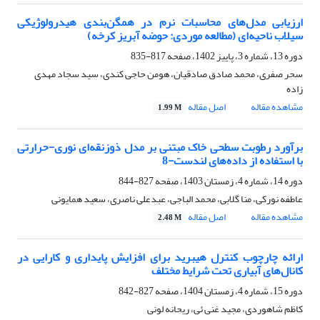
ارزیابی مدل‌‏‎های محاسبات نرم در همگن‌بندی هیدرولوژیکی
سیلاب ناحیه‌ای (مطالعه موردی: حوضه ‏آبریز کرخه)‏
دوره 13، شماره 3، پاییز 1402، صفحه
817-835
سحر صفری، محمد صادق صادقیان، هومن حاجی کندی، سید سجاد مهدی
زاده
مشاهده مقاله
اصل مقاله
1.99 M
برآورد رطوبت سطحی خاک مبتنی بر مدل ذوزنقه‌‌ای نوری-حرارتی
با استفاده از داده‌های لندست-8
دوره 14، شماره 4، زمستان 1403، صفحه
827-844
عاطفه نورکی، منا گلابی، محمد الباجی، عبدعلی ناصری، سعید همایونی
مشاهده مقاله
اصل مقاله
2.48 M
ارائه چارچوب کنترل هیبرید برای افزایش پایداری و کارایی در
کانال‌های آبیاری تحت شرایط مختلف
دوره 15، شماره 4، زمستان 1404، صفحه
827-842
کاظم شاهوردی، مجید غنی ئی، ریحانه لونی