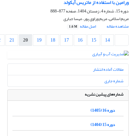
ورامین با استفاده از ماتریس آیکولد
دوره 15، شماره 4، زمستان 1404، صفحه
877-888
مریم اسلامی، مریم وراوی پور، مهسا جباری
مشاهده مقاله
اصل مقاله
1.6 M
2
21
20
19
18
17
16
15
14
مقالات آماده انتشار
شماره جاری
شماره‌های پیشین نشریه
دوره 16 (1405)
دوره 15 (1404)