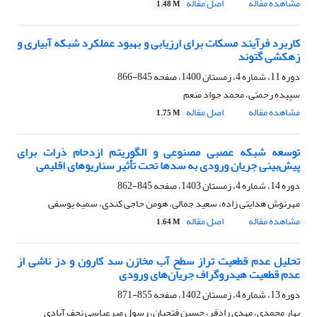
مشاهده مقاله
اصل مقاله
1.48 M
کاربرد فرآیند مسکات برای ارزیابی و بهبود عملکرد شبکه آبیاری و
زهکشی گتوند
دوره 11، شماره 4، زمستان 1400، صفحه
845-866
سپیده رحمتی، محمد جواد منعم
مشاهده مقاله
اصل مقاله
1.75 M
توسعه شبکه عصبی مصنوعی و الگوریتم ازدحام ذرات برای
پیش‌بینی جریان ورودی به سدها تحت تأثیر سناریوهای اقلیمی
دوره 14، شماره 4، زمستان 1403، صفحه
845-862
مهرنوش هدایتی زاده، سعید جمالی، هومن حاجی کندی، سمیه یوسفی
مشاهده مقاله
اصل مقاله
1.64 M
تحلیل عدم قطعیت تراز سطح آب مخازن سد کارون و دز ناشی از
عدم قطعیت هیدروگراف جریان‌های ورودی
دوره 13، شماره 4، زمستان 1402، صفحه
855-871
بهار محمدی، مهدی رادفر، حسین فتحیان، رسول میرعباسی نجف آبادی