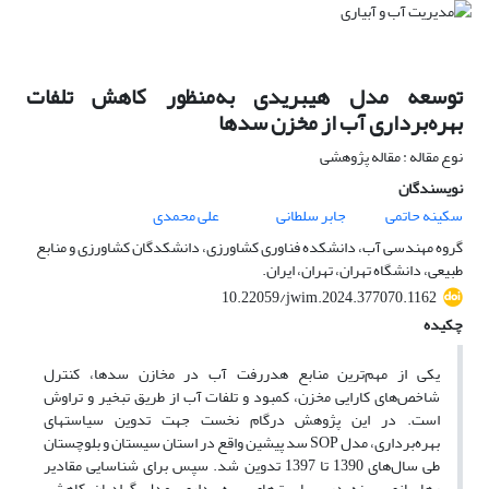
توسعه مدل هیبریدی به‌منظور کاهش تلفات
بهره‌برداری آب از مخزن سدها
نوع مقاله : مقاله پژوهشی
نویسندگان
سکینه حاتمی
جابر سلطانی
علی محمدی
گروه مهندسی آب، دانشکده فناوری کشاورزی، دانشکدگان کشاورزی و منابع
طبیعی، دانشگاه تهران، تهران، ایران.
10.22059/jwim.2024.377070.1162
چکیده
یکی از مهم‌ترین منابع هدررفت آب در مخازن سدها، کنترل
شاخص‌های کارایی مخزن، کمبود و تلفات آب از طریق تبخیر و تراوش
است. در این پژوهش درگام نخست جهت تدوین سیاست­های
بهره‌برداری، مدل SOP سد پیشین واقع در استان سیستان و بلوچستان
طی سال‌های 1390 تا 1397 تدوین شد. سپس برای شناسایی مقادیر
رهاسازی بهینه در سیاست‌های بهره‌برداری، مدل گرادیان کاهشی