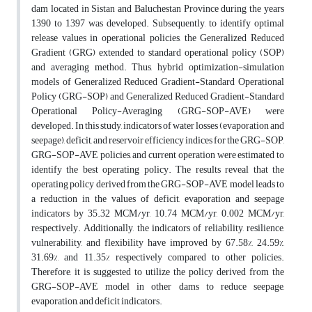
dam located in Sistan and Baluchestan Province during the years
1390 to 1397 was developed. Subsequently, to identify optimal
release values in operational policies, the Generalized Reduced
Gradient (GRG) extended to standard operational policy (SOP)
and averaging method. Thus, hybrid optimization-simulation
models of Generalized Reduced Gradient-Standard Operational
Policy (GRG-SOP) and Generalized Reduced Gradient-Standard
Operational Policy-Averaging (GRG-SOP-AVE) were
developed. In this study, indicators of water losses (evaporation and
seepage), deficit, and reservoir efficiency indices for the GRG-SOP,
GRG-SOP-AVE policies, and current operation were estimated to
identify the best operating policy. The results reveal that the
operating policy derived from the GRG-SOP-AVE model leads to
a reduction in the values of deficit, evaporation and seepage
indicators by 35.32 MCM/yr, 10.74 MCM/yr, 0.002 MCM/yr,
respectively. Additionally, the indicators of reliability, resilience,
vulnerability, and flexibility have improved by 67.58%, 24.59%,
31.69%, and 11.35% respectively compared to other policies.
Therefore, it is suggested to utilize the policy derived from the
GRG-SOP-AVE model in other dams to reduce seepage,
evaporation, and deficit indicators.