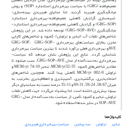
تعمیم‌یافته (GRG) با سیاست بهره‌برداری استاندارد (SOP) و روش
میانگین­گیری هیبرید گردید. لذا مدل­های هیبریدی بهینه‌سازی-
شبیه‌سازی گرادیان کاهشی تعمیم‌یافته-بهره‌برداری استاندارد
(GRG-SOP) و گرادیان کاهشی تعمیم‌یافته-بهره‌برداری استاندارد-
میانگین­گیری (GRG-SOP-AVE) توسعه داده شد. در این پژوهش
شاخص‌های تلفات آب (تبخیر و تراوش)، کمبود و شاخص‌های کارایی
مخزن به‌ازای سیاست‌های بهره‌برداری GRG-SOP، GRG-SOP-
AVEو بهره‌برداری فعلی برآورد شدند تا بهترین سیاست­ بهره‌برداری
شناسایی گردد. نتایج این پژوهش نشان می­دهد که سیاست­
بهره‌برداری به‌دست‌آمده از مدل GRG-SOP-AVE، سبب می­شود تا
مقادیر شاخص‌های کمبود MCM/yr32/35، تبخیر MCM/yr 74/10 و
تراوش MCM/yr 002/0 کاهش پیدا کنند. هم‌چنین شاخص‌های
اعتمادپذیری، برگشت­پذیری، آسیب­پذیری و انعطاف­پذیری به‌ترتیب به
میزان 58/67، 59/24، 69/31 و 35/11 درصد نسبت به سیاست­های دیگر
بهبود بیش‌تری داشته است. لذا پیشنهاد می‌گردد جهت کاهش تلفات
تراوش، تبخیر و کمبود تأمین، از سیاست­ به‌دست‌آمده از مدل GRG-
SOP-AVE در سایر سدها استفاده شود.
کلیدواژه‌ها
تبخیر
تراوش
سد پیشین
سیاست بهره‌برداری هیبریدی