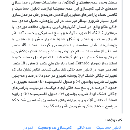
به­علت وجود عدم قطعیت­های گوناگون در مشخصات مصالح و مدل‌سازی
سدهای خاکی، کمی­سازی این عدم قطعیت­ها نیازمند تحلیل حساسیت و
کاهش تعداد پارامترهای متغیر برای کاهش هزینه و زمان در مدل‌سازی
امری بسیار ضروری به­نظر می­رسد. در این پژوهش، تحلیل عددی سد
خاکی ماکو واقع در استان آذربایجان‌غربی به­عنوان مطالعه موردی، با
نرم­افزار FLAC2D صورت گرفته و پاسخ استاتیکی به­دست آمد. اثر
لایه­های ساخت و مقدار و شکل خطوط هم­تراز تنش و جابه‌جایی با
پژوهش‌های قبلی مقایسه و اعتبارسنجی گردید. تعداد 49 متغیر
تصادفی (از مشخصات مصالح در نواحی هسته، پوسته، فیلتر، زه‌کش، پی
آبرفتی و سنگ بستر) در نظر گرفته شد. با انجام تحلیل حساسیت و با
استفاده از نمودار Tornado، تعداد پارامترهای متغیر کاهش و 18 متغیر
تصادفی مهم در تحلیل سد خاکی شناسایی شدند. نتایج نشان داد که
تغییرات چگالی خشک (
γ
) پوسته تغییری در حدود 8 درصد و هم‌چنین
d
تغییرات ضریب پواسون (
ν
) و مدول الاستیسیته (
E
) هسته تغییری در
حدود 7 درصد در پاسخ سد خاکی ایجاد می­کنند. در نهایت، پارامترهای
چگالی خشک (
γ
)، ضریب پواسون (
ν
)، مدول الاستیسیته (
E
) و زاویه
d
اصطکاک داخلی (
ϕ
) به­ترتیب پارامترهای حساس­تری شناسایی شدند که
بر پاسخ سدهای خاکی بیش‌ترین تأثیر را می­گذارند.
کلیدواژه‌ها
تحلیل حساسیت
سد خاکی
کمی‌سازی عدم قطعیت
نمودار