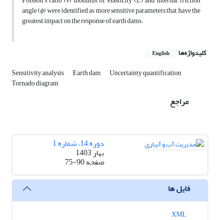
Poisson's ratio (
ν
), modulus of elasticity (
E
) and internal friction
angle (
ϕ
) were identified as more sensitive parameters that have the
greatest impact on the response of earth dams.
کلیدواژه‌ها
English
Sensitivity analysis
Earth dam
Uncertainty quantification
Tornado diagram
مراجع
دوره 14، شماره 1
بهار 1403
صفحه
75-90
فایل ها
XML