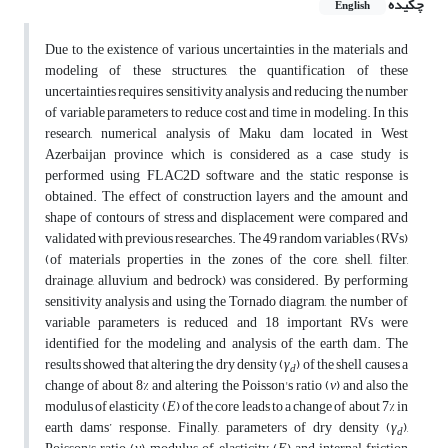
چکیده
English
Due to the existence of various uncertainties in the materials and
modeling of these structures, the quantification of these
uncertainties requires sensitivity analysis and reducing the number
of variable parameters to reduce cost and time in modeling. In this
research, numerical analysis of Maku dam located in West
Azerbaijan province which is considered as a case study is
performed using FLAC2D software and the static response is
obtained. The effect of construction layers and the amount and
shape of contours of stress and displacement were compared and
validated with previous researches. The 49 random variables (RVs)
(of materials properties in the zones of the core, shell, filter,
drainage, alluvium and bedrock) was considered. By performing
sensitivity analysis and using the Tornado diagram, the number of
variable parameters is reduced and 18 important RVs were
identified for the modeling and analysis of the earth dam. The
results showed that altering the dry density (
γ
) of the shell causes a
d
change of about 8% and altering the Poisson's ratio (
ν
) and also the
modulus of elasticity (
E
) of the core leads to a change of about 7% in
earth dams’ response. Finally, parameters of dry density (
γ
),
d