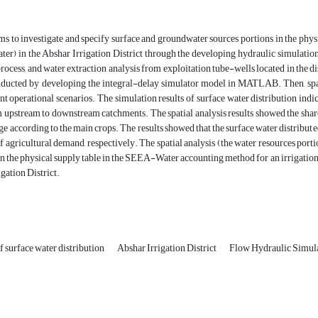
ms to investigate and specify surface and groundwater sources portions in the ph
 in the Abshar Irrigation District through the developing hydraulic simulation mo
process, and water extraction analysis from exploitation tube-wells located in the dis
nducted by developing the integral-delay simulator model in MATLAB. Then, spat
nt operational scenarios. The simulation results of surface water distribution indi
 upstream to downstream catchments. The spatial analysis results showed the share
age according to the main crops. The results showed that the surface water distri
 agricultural demand, respectively. The spatial analysis (the water resources port
 the physical supply table in the SEEA-Water accounting method for an irrigation di
igation District.
of surface water distribution
Abshar Irrigation District
Flow Hydraulic Simul