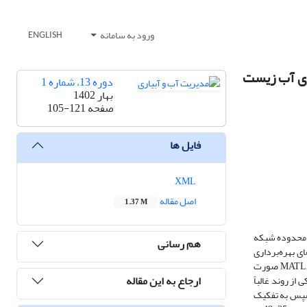
ورود به سامانه
ENGLISH
ری آب زیست
دوره 13، شماره 1
بهار 1402
صفحه
105-121
فایل ها
XML
اصل مقاله
1.37 M
م منابع آب سطحی و زیرزمینی در جدول اصلی تامین فیزیکی روش حسابداری آب زیست محیطی-اقتصادی (SEEWA-Water) در محدوده شبکه
هم رسانی
ی بهره‌برداری
واقع در شبکه آبیاری آبشار نمود. برای این منظور، شبیه‌سازی توزیع آب بین آبگیرهای کانال اصلی و فرعی، با توسعه مدل شبیه‌ساز انتگرالی-تاخیری در محیط MATLAB صورت
ارجاع به این مقاله
حاکی از روند غالباً
سطحی و زیزمینی به تفکیک 59 روستای دارای حقابه و سپس به تفکیک