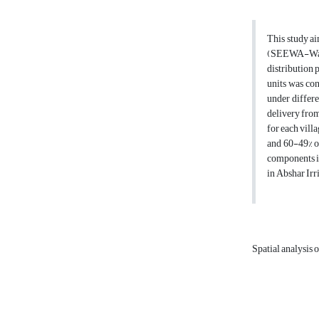
This study ai
(SEEWA-Water)
distribution 
units was co
under differe
delivery from
for each vill
and 60-49% of
components in
in Abshar Irr
Spatial analysis 