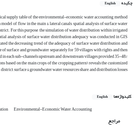
چکیده
English
ysical supply table of the environmental-economic water accounting method
del of flow in the main & lateral canals, spatial analysis of surface water
trict. For this purpose, the simulation of water distribution within irrigated
ial analysis of surface water distribution adequacy was conducted in GIS
cated the decreasing trend of the adequacy of surface water distribution and
 of surface and groundwater separately for 59 villages with rights and then
buted in each sub-channels upstream and downstream villages provided 35-48%
ions based on the main crops of the cropping pattern) reveals the customized
strict, surface & groundwater water resources share, and distribution losses
کلیدواژه‌ها
English
ation
Environmental-Economic Water Accounting
مراجع