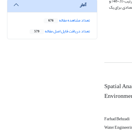
محصولات اصلی الگوی کشت برای هر روستا را مشخص نمود. نتایج نشان داد آب سطحی توزیع شده در مناطق زراعی واقع در بالادست و پایین دست هر کانال فرعی به ترتیب 35-48% و
آمار
تصادی برای یک
تعداد مشاهده مقاله
676
تعداد دریافت فایل اصل مقاله
579
Spatial Ana
Environment
Farhad Behzadi
Water Engineering