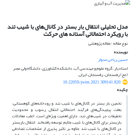
مدل تحلیلی انتقال بار بستر در کانال‌های با شیب تند
با رویکرد احتمالاتی آستانه های حرکت
نوع مقاله : مقاله پژوهشی
نویسنده
حسین ریاحی مدوار
استادیار، گروه علوم و مهندسی آب، دانشکده کشاورزی، دانشگاه ولی عصر
(عج) رفسنجان، رفسنجان، ایران.
10.22059/jwim.2021.309141.820
چکیده
تخمین بار بستر در کانال‌های با شیب تند و رودخانه‌های کوهستانی،
بعلت پیچیدگی‌های فرآیند احتمالاتی انتقال رسوب و محدودیت
تحقیقات در شیب‌های تند، دارای اهمیت ویژه‌ای است. اغلب معادلات
باربستر برای کانال‌های با شیب ملایم توسعه یافته‌اند. انتقال باربستر
در کانال‌های با شیب تند علاوه بر تاثیر پذیری از مشخصات تصادفی
جریان آشفته و توزیع تصادفی ذرات رسوب، تحت تاثیر شیب طولی