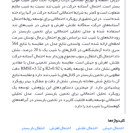
بستر است. احتمال آستانه حرکت در شیب تند نسبت به شیب ملایم
متفاوت است و کمتر به شرایط احتمالاتی آستانه حرکت در آنها پرادخته
شده است. در این تحقیق از رویکرد احتمالاتی برای توسعه روابط احتمال
آستانه‌های حرکت سه‌گانه غلتش، لغزش و جهش در شیب‌های تند
استفاده شده و مدلی تحلیلی احتمالاتی برای تخمین باربستر در
رودخانه‌های با شیب تند براساس توزیع احتمال نرمال نوسان سرعت
لحظه‌ای ارائه شده است. واسنجی نتایج مدل در مقایسه با نتایج 564
سری داده آزمایشگاهی در کانال‌های با شیب یک تا 20 درصد، نشان
داد احتمال کل انتقال رسوب مجموع وزن‌دار سه احتمال آستانه حرکت
غلتش، لغزش و جهش است. مقایسه باربستر تخمینی مدل با مقادیر
واقعی نشان داد، مدل توسعه یافته با R2=0.92 و RMSE=3.52 دقت
مطلوبی در تخمین باربستر در کانال‌های با شیب تند دارد و مقایسه نتایج
آن با نتایج شش معادله باربستر، نشان از دقت و عملکرد بهتر رویکرد
پیشنهادی دارد. از مهمترین دستاوردهای این پژوهش، توسعه یک
رویکرد تحلیل احتمالاتی برای تخمین باربستر است. مدل تحلیلی
احتمالاتی توسعه یافته قابلیت کاربرد در تخمین باربستر در آبراهه‌های
کوهستانی با شیب تند را دارد.
کلیدواژه‌ها
احتمال جهش
احتمال غلتش
احتمال لغزش
انتقال بار بستر