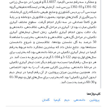
و عملکرد سه رقم عدس (کیمیا، ILL6037 و قزوین) در دو سال زراعی
92-1391 و 93-1392 بررسی شد. آزمایش‌ها در ایستگاه تحقیقاتی گروه
مهندسی آب پردیس کشاورزی و منابع طبیعی دانشگاه رازی کرمانشاه،
با بهره‌گیری از گلدان‌های موجود به‌صورت فاکتوریل دوعامله و بر پایۀ
طرح کاملاً تصادفی در سه تکرار انجام گرفت. سطوح مختلف آبیاری
تکمیلی عبارت بود از: آبیاری در مراحل گل‌دهی، غلاف‌دهی، دانه‌دهی و
یک حالت بدون انجام آبیاری تکمیلی. زمان اعمال تیمارهای آبیاری
تکمیلی در مراحل گل‌دهی، غلاف‌دهی و دانه‌دهی، به‌ترتیب با مشاهدۀ
50 درصد به گل نشستن بوته‌ها، غلاف‌بستن و شروع دانه‌بستن
سنبله‌ها بود. نتایج نشان داد که بیشترین عملکرد دانه مربوط به رقم
کیمیا در تیمار آبیاری تکمیلی در مرحلۀ دانه‌دهی بود که به‌ترتیب برای
سال‌های اول و دوم، 3/122 و 1/104 گرم در مترمربع به دست آمد. در
هر دو سال، رقم کیمیا نسبت‌به دو رقم دیگر تحت تیمار آبیاری تکمیلی
در مرحلۀ دانه‌دهی، بیشترین کارایی مصرف آب را به خود اختصاص
داد. همچنین بیشترین میزان پروتئین، از آنِ رقم کیمیا در تیمار دیم
(بدون آبیاری تکمیلی) بود که به‌ترتیب برای سال‌های اول و دوم 01/30
و 60/30 درصد به دست آمد.
کلیدواژه‌ها
پروتئین
دانه‌دهی
دیم
کیمیا
گلدان