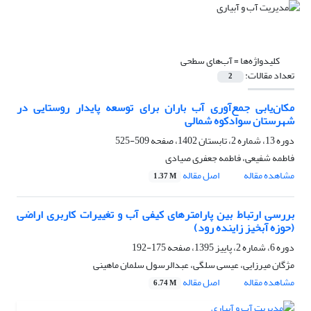
کلیدواژه‌ها =
آب‌های سطحی
تعداد مقالات:
2
مکان‌یابی جمع‌آوری آب باران برای توسعه پایدار روستایی در
شهرستان سوادکوه شمالی
دوره 13، شماره 2، تابستان 1402، صفحه
509-525
فاطمه شفیعی، فاطمه جعفری صیادی
مشاهده مقاله
اصل مقاله
1.37 M
بررسی ارتباط بین پارامترهای کیفی آب و تغییرات کاربری اراضی
(حوزه آبخیز زاینده رود) ‏
دوره 6، شماره 2، پاییز 1395، صفحه
175-192
مژگان میرزایی، عیسی سلگی، عبدالرسول سلمان ماهینی
مشاهده مقاله
اصل مقاله
6.74 M