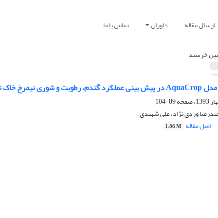
ارسال مقاله
داوران
تماس با ما
ین خرسند
 تحت تنش های شوری و کم‌آبی
89-104
درضا وردی نژاد، علی شهیدی
اصل مقاله
1.86 M