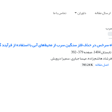
ارسال مقاله
داوران
تماس با ما
رب
سرخس در حذف فلز سنگین سرب از محیط‌های آبی با استفاده از فرآیند گیاه
379-392
 فرشاد هاشم زاده، مهسا جباری، سمیرا درویش
اصل مقاله
703.24 K