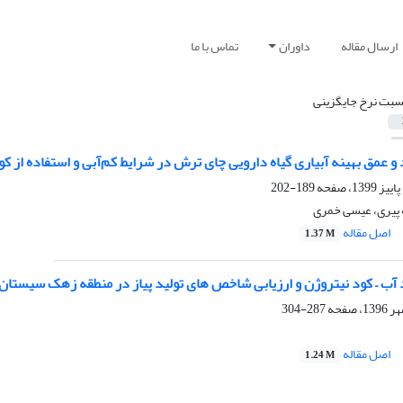
ارسال مقاله
داوران
تماس با ما
سبت نرخ جایگزینی
د و عمق بهینه آبیاری گیاه دارویی چای ترش در شرایط کم‌آبی و استفاده از ک
189-202
ه پیری، عیسی خمری
اصل مقاله
1.37 M
د آب – کود نیتروژن و ارزیابی شاخص های تولید پیاز در منطقه زهک سیستان
287-304
اصل مقاله
1.24 M