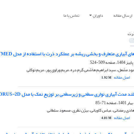
ارسال مقاله
داوران
تماس با ما
رت
بیاری متعارف و بخشی ریشه بر عملکرد ذرت با استفاده از مدل SALTMED در آبیاری قطره‌ای-تیپ
509-524
مود مشعل، سید ابراهیم هاشمی گرم دره، مریم وراوی پور، مریم توکلی
اصل مقاله
1.92 M
ند مدت آبیاری نواری سطحی و زیرسطحی بر توزیع نمک با مدل HYDRUS-2D
71-85
ادی رمضانی، عباس کاویانی، بیژن نظری، مسعود سلطانی
اصل مقاله
4.01 M