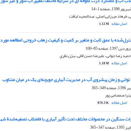
ب آب و عملکرد ذرت علوفه ای در شرایط مختلف تلفیق آب شور و غیر شور
1-14
، فرهاد میرزایی اصلی، عبدالمجید لیاقت
اصل مقاله
1.12 M
ترل‌شده با عمق ثابت و متغیر بر کمیت و کیفیت زهاب خروجی (مطالعه مور
85-100
حمید رضا جوانی، علیرضا حسن اقلی، بیژن نظری
اصل مقاله
1.18 M
وانی و زمان پیشروی آب در مدیریت آبیاری جویچه‌ای یک در میان متناوب
349-365
یترا صمصامی پور
اصل مقاله
876.3 K
زات سنگین در محصولات مختلف تحت تأثیر آبیاری با فاضلاب تصفیه‌شدة شه
347-365