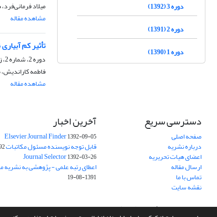
میلاد فرمانی‌فرد،
دوره 3 (1392)
مشاهده مقاله
دوره 2 (1391)
تأثیر کم آبیاری
دوره 1 (1390)
دوره 2، شماره 2، زمستان 1391، صفحه
فاطمه کاراندیش، م
مشاهده مقاله
دسترسی سریع
آخرین اخبار
صفحه اصلی
Elsevier Journal Finder
1392-09-05
درباره نشریه
قابل توجه نویسنده مسئول مکاتبات
07-15
اعضای هیات تحریریه
Journal Selector
1392-03-26
ارسال مقاله
اعطای رتبه علمی - پژوهشی به نشریه م
تماس با ما
1391-08-19
نقشه سایت
سامانه مدیریت نشریات علمی.
طراحی و پیاده سازی از
سیناوب