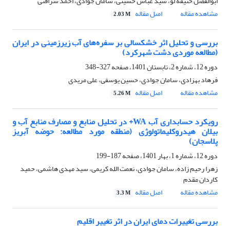
ابوالفضل حنیفه لو، سید عباس حسینی، سامان جوادی، احمد شرافتی
مشاهده مقاله
اصل مقاله
2.03 M
بررسی و تحلیل اثر خشکسالی بر سفره‌های آب زیرزمینی در ایران
(مطالعه موردی دشت شهرکرد)
دوره 12، شماره 2، تابستان 1401، صفحه
327-348
فرهاد بهزادی، سامان جوادی، حسین یوسفی، علی مریدی
مشاهده مقاله
اصل مقاله
5.26 M
رویکرد حسابداری آب WA+ در تحلیل منابع و مصارف منابع آب و
بیلان هیدروکلیماتولوژی (منطقه مورد مطالعه: حوضه آبریز
پلاسجان)
دوره 12، شماره 1، بهار 1401، صفحه
187-199
زهرا رحیم زاده، سامان جوادی، نعمت الله کریمی، سید مهدی هاشمی، حمید
کاردان مقدم
مشاهده مقاله
اصل مقاله
3.3 M
بررسی تغییرات دمای ایران در اثر تغییر اقلیم